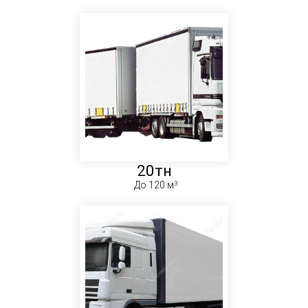
20тн
До 120 м