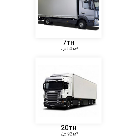
7тн
До 50 м
20тн
До 92 м