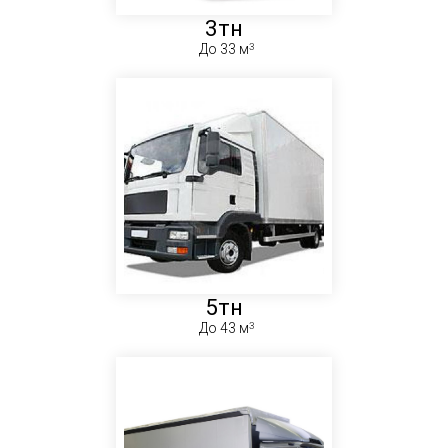
3тн
До 33 м
5тн
До 43 м