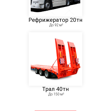
Рефрижератор 20тн
До 92 м
Трал 40тн
До 150 м