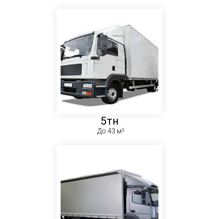
5тн
До 43 м