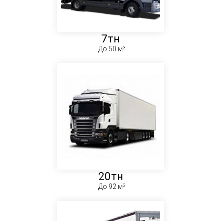
7тн
До 50 м
20тн
До 92 м