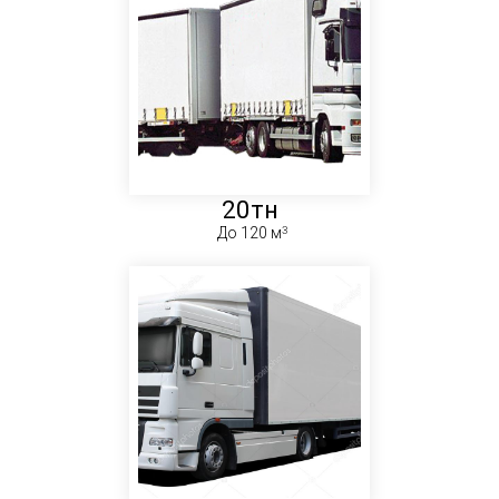
20тн
До 120 м