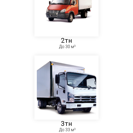
2тн
До 30 м
3тн
До 33 м