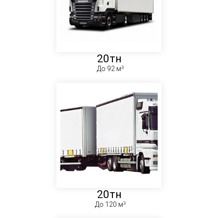
20тн
До 92 м
20тн
До 120 м