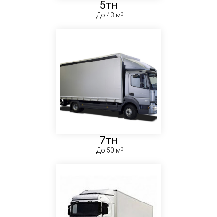
5тн
До 43 м
7тн
До 50 м