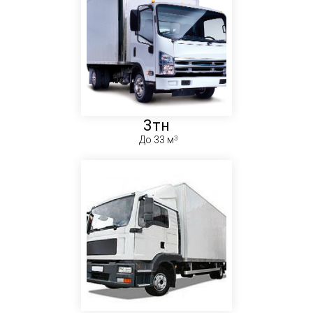
3тн
До 33 м