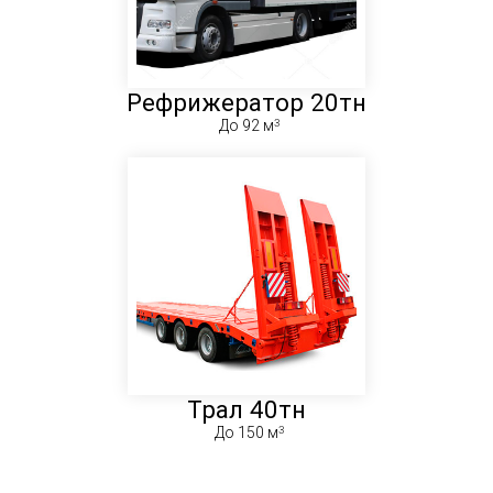
Рефрижератор 20тн
До 92 м
Трал 40тн
До 150 м