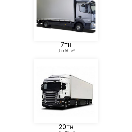
7тн
До 50 м
20тн