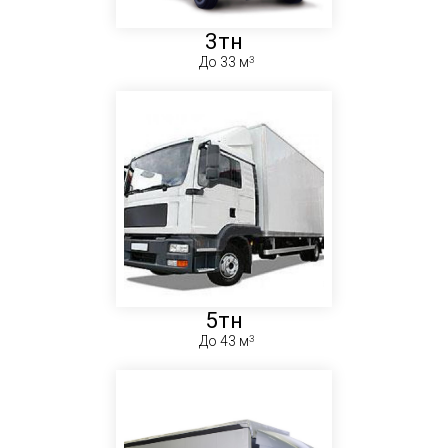
3тн
До 33 м
5тн
До 43 м