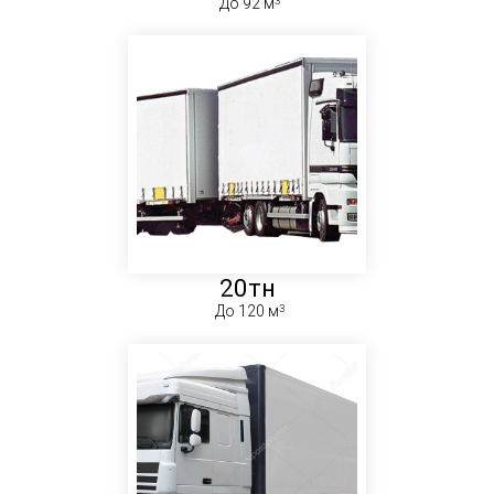
До 92 м
20тн
До 120 м