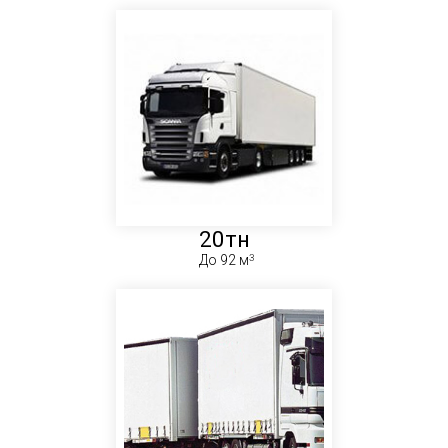
20тн
До 92 м