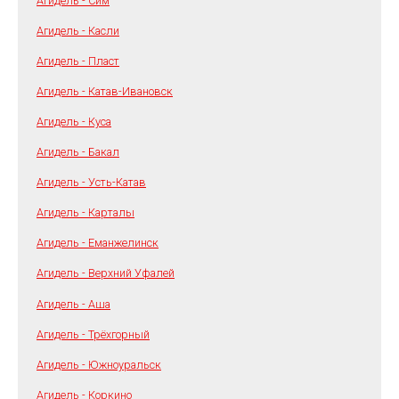
Агидель - Сим
Агидель - Касли
Агидель - Пласт
Агидель - Катав-Ивановск
Агидель - Куса
Агидель - Бакал
Агидель - Усть-Катав
Агидель - Карталы
Агидель - Еманжелинск
Агидель - Верхний Уфалей
Агидель - Аша
Агидель - Трёхгорный
Агидель - Южноуральск
Агидель - Коркино