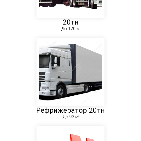
20тн
До 120 м
Рефрижератор 20тн
До 92 м