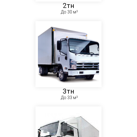
2тн
До 30 м
3тн
До 33 м