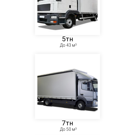
5тн
До 43 м
7тн
До 50 м