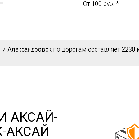
нн
От 100 руб. *
3
й и Александровск
по дорогам составляет
2230
к
И АКСАЙ-
К-АКСАЙ