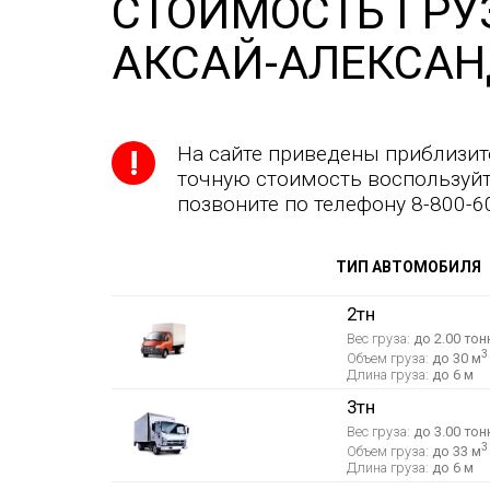
СТОИМОСТЬ ГРУ
АКСАЙ-АЛЕКСАН
На сайте приведены приблизит
точную стоимость воспользуйт
позвоните по телефону 8-800-6
ТИП АВТОМОБИЛЯ
2тн
Вес груза:
до 2.00 тон
3
Объем груза:
до 30 м
Длина груза:
до 6 м
3тн
Вес груза:
до 3.00 тон
3
Объем груза:
до 33 м
Длина груза:
до 6 м