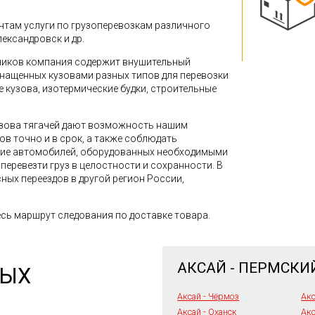
там услуги по грузоперевозкам различного
лександровск и др.
зчиков компания содержит внушительный
снащенных кузовами разных типов для перевозки
кузова, изотермические будки, строительные
зова тягачей дают возможность нашим
в точно и в срок, а также соблюдать
ние автомобилей, оборудованных необходимыми
перевезти груз в целостности и сохранности. В
ных переездов в другой регион России,
сь маршрут следования по доставке товара.
АКСАЙ - ПЕРМСКИ
НЫХ
Аксай - Чёрмоз
Акс
Аксай - Оханск
Акс