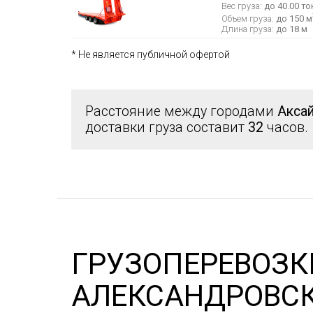
Вес груза:
до 40.00 то
Объем груза:
до 150 м
Длина груза:
до 18 м
* Не является публичной офертой
Расстояние между городами
Акса
доставки груза составит
32
часов.
ГРУЗОПЕРЕВОЗК
АЛЕКСАНДРОВС