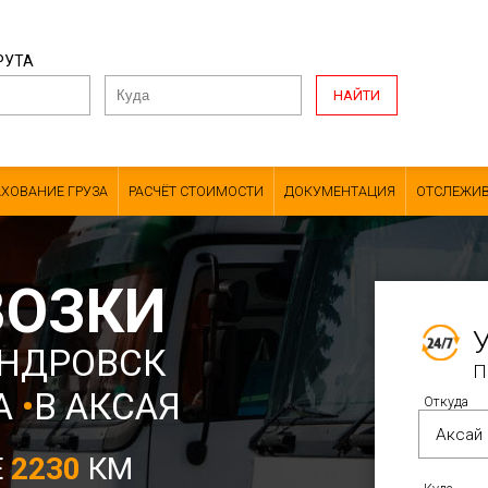
РУТА
НАЙТИ
АХОВАНИЕ ГРУЗА
РАСЧЁТ СТОИМОСТИ
ДОКУМЕНТАЦИЯ
ОТСЛЕЖИВ
ВОЗКИ
АНДРОВСК
П
А
•
В АКСАЯ
Откуда
Е
2230
КМ