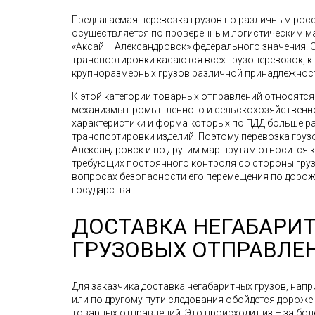
Предлагаемая перевозка грузов по различным рос
осуществляется по проверенным логистическим мар
«Аксай – Александровск» федерального значения.
транспортировки касаются всех грузоперевозок, к
крупноразмерных грузов различной принадлежнос
К этой категории товарных отправлений относятс
механизмы промышленного и сельскохозяйственно
характеристики и форма которых по ПДД больше р
транспортировки изделий. Поэтому перевозка грузов,
Александровск и по другим маршрутам относится к
требующих постоянного контроля со стороны грузо
вопросах безопасности его перемещения по доро
государства.
ДОСТАВКА НЕГАБАРИ
ГРУЗОВЫХ ОТПРАВЛЕ
Для заказчика доставка негабаритных грузов, напр
или по другому пути следования обойдется дорож
товарных отправлений. Это происходит из – за бо