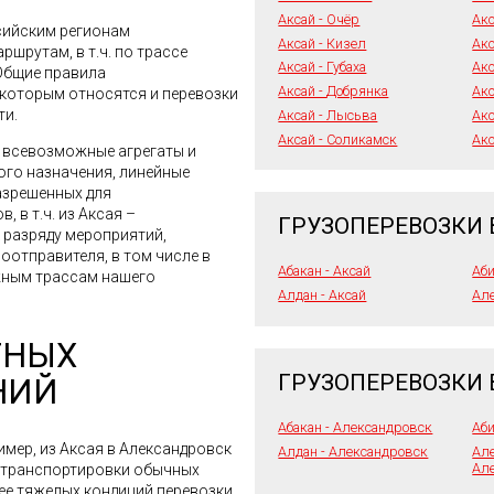
Аксай - Очёр
Ак
сийским регионам
Аксай - Кизел
Акс
шрутам, в т.ч. по трассе
Аксай - Губаха
Акс
 Общие правила
Аксай - Добрянка
Акс
 которым относятся и перевозки
ти.
Аксай - Лысьва
Акс
Аксай - Соликамск
Акс
я всевозможные агрегаты и
го назначения, линейные
азрешенных для
 в т.ч. из Аксая –
ГРУЗОПЕРЕВОЗКИ 
 разряду мероприятий,
отправителя, в том числе в
Абакан - Аксай
Аби
жным трассам нашего
Алдан - Аксай
Але
ТНЫХ
ГРУЗОПЕРЕВОЗКИ 
НИЙ
Абакан - Александровск
Аби
имер, из Аксая в Александровск
Алдан - Александровск
Але
Ал
е транспортировки обычных
лее тяжелых кондиций перевозки