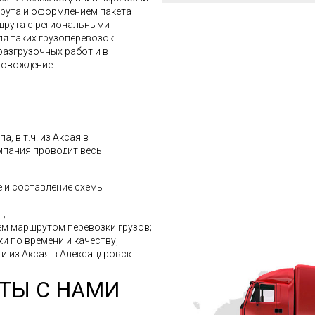
шрута и оформлением пакета
шрута с региональными
ля таких грузоперевозок
разгрузочных работ и в
ровождение.
, в т.ч. из Аксая в
мпания проводит весь
 и составление схемы
т;
м маршрутом перевозки грузов;
и по времени и качеству,
 и из Аксая в Александровск.
ТЫ С НАМИ