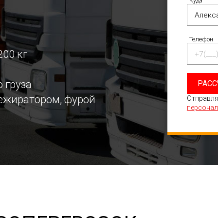
Куда
Телефон
200 кг
 груза
РАСС
режиратором, фурой
Отправля
персонал