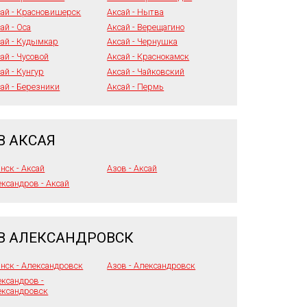
сай - Красновишерск
Аксай - Нытва
ай - Оса
Аксай - Верещагино
ай - Кудымкар
Аксай - Чернушка
ай - Чусовой
Аксай - Краснокамск
ай - Кунгур
Аксай - Чайковский
ай - Березники
Аксай - Пермь
В АКСАЯ
нск - Аксай
Азов - Аксай
ксандров - Аксай
В АЛЕКСАНДРОВСК
нск - Александровск
Азов - Александровск
ксандров -
ександровск