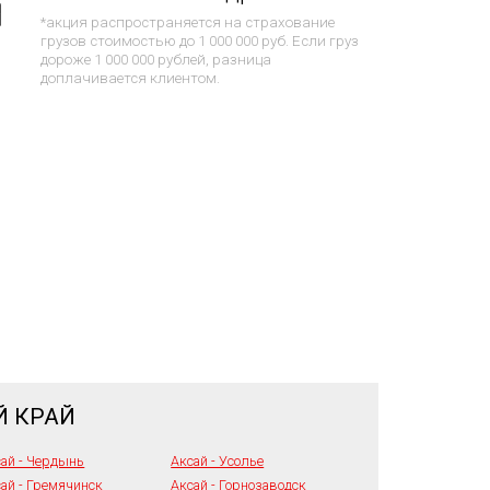
*акция распространяется на страхование
грузов стоимостью до 1 000 000 руб. Если груз
дороже 1 000 000 рублей, разница
доплачивается клиентом.
Й КРАЙ
ай - Чердынь
Аксай - Усолье
ай - Гремячинск
Аксай - Горнозаводск