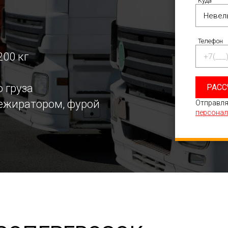
Куда
Телефон
200 кг
 груза
РАСС
режиратором, фурой
Отправля
персонал