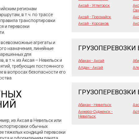
Аксай - Углегорск
Акс
сийским регионам
Са
шрутам, в т.ч. по трассе
Аксай - Поронайск
Акс
е правила транспортировки
Аксай - Корсаков
Акс
ся и перевозки
ти.
я всевозможные агрегаты и
ГРУЗОПЕРЕВОЗКИ 
го назначения, линейные
азрешенных для
 в т.ч. из Аксая – Невельск и
Абакан - Аксай
Аби
иятий, требующих постоянного
Алдан - Аксай
Але
ле в вопросах безопасности его
рства.
ТНЫХ
ГРУЗОПЕРЕВОЗКИ 
НИЙ
Абакан - Невельск
Азо
Анжеро-Судженск -
Арт
Невельск
имер, из Аксая в Невельск или
анспортировки обычных
лее тяжелых кондиций перевозки
шрута и оформлением пакета