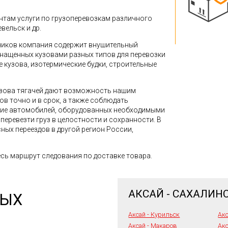
там услуги по грузоперевозкам различного
евельск и др.
зчиков компания содержит внушительный
снащенных кузовами разных типов для перевозки
кузова, изотермические будки, строительные
зова тягачей дают возможность нашим
в точно и в срок, а также соблюдать
ние автомобилей, оборудованных необходимыми
перевезти груз в целостности и сохранности. В
ных переездов в другой регион России,
сь маршрут следования по доставке товара.
АКСАЙ - САХАЛИН
НЫХ
Аксай - Курильск
Акс
Аксай - Макаров
Акс