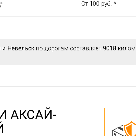
нн
От 100 руб. *
3
й и Невельск
по дорогам составляет
9018
киломе
И АКСАЙ-
Й