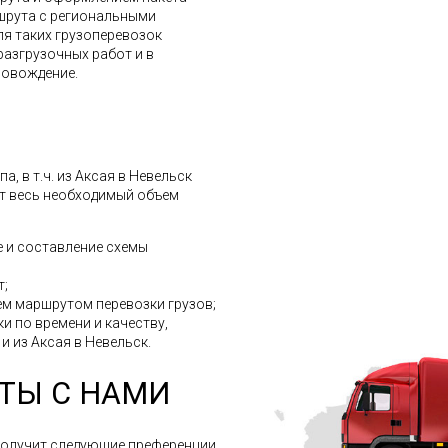
шрута с региональными
ля таких грузоперевозок
разгрузочных работ и в
ровождение.
, в т.ч. из Аксая в Невельск
ит весь необходимый объем
 и составление схемы
т;
м маршрутом перевозки грузов;
и по времени и качеству,
 и из Аксая в Невельск.
ТЫ С НАМИ
получит следующие преференции