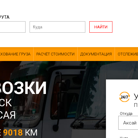
РУТА
НАЙТИ
АХОВАНИЕ ГРУЗА
РАСЧЁТ СТОИМОСТИ
ДОКУМЕНТАЦИЯ
ОТСЛЕЖИВ
ВОЗКИ
СК
П
САЯ
Откуда
Е
9018
КМ