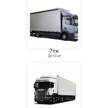
7тн
До 50 м