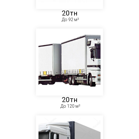
20тн
До 92 м
20тн
До 120 м