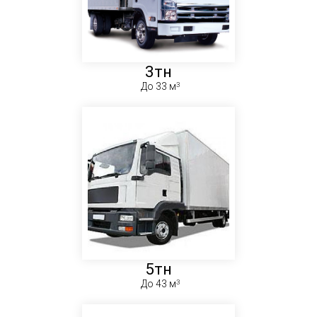
3тн
До 33 м
5тн
До 43 м