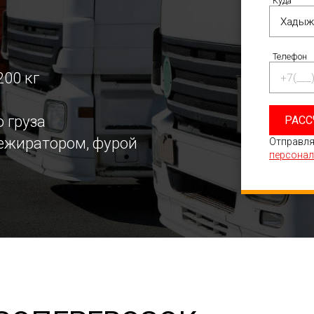
Куда
Телефон
200 кг
 груза
РАСС
режиратором, фурой
Отправля
персонал