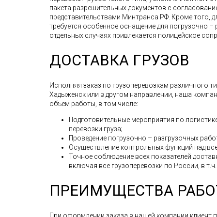
пакета разрешительных документов с согласован
представительствами Минтранса РФ. Кроме того, д
требуется особенное оснащение для погрузочно – 
отдельных случаях привлекается полицейское соп
ДОСТАВКА ГРУЗОВ
Исполняя заказ по грузоперевозкам различного типа
Хадыженск или в другом направлении, наша компа
объем работы, в том числе:
Подготовительные мероприятия по логистике
перевозки груза;
Проведение погрузочно – разгрузочных рабо
Осуществление контрольных функций над все
Точное соблюдение всех показателей доставк
включая все грузоперевозки по России, в т.ч
ПРЕИМУЩЕСТВА РАБО
При оформлении заказа в нашей компании клиент 