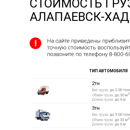
СТОИМОСТЬ ГРУ
АЛАПАЕВСК-ХА
На сайте приведены приблизит
точную стоимость воспользуйт
позвоните по телефону 8-800-6
ТИП АВТОМОБИЛЯ
2тн
Вес груза:
до 2.00 тон
3
Объем груза:
до 30 м
Длина груза:
до 6 м
3тн
Вес груза:
до 3.00 тон
3
Объем груза:
до 33 м
Длина груза:
до 6 м