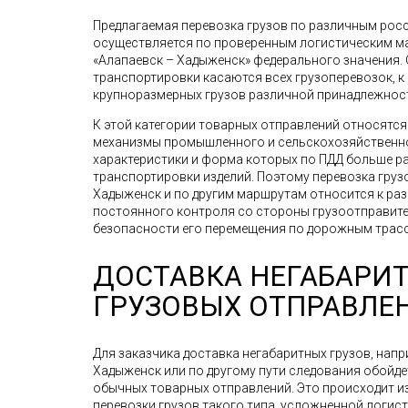
Предлагаемая перевозка грузов по различным рос
осуществляется по проверенным логистическим мар
«Алапаевск – Хадыженск» федерального значения.
транспортировки касаются всех грузоперевозок, к
крупноразмерных грузов различной принадлежнос
К этой категории товарных отправлений относятс
механизмы промышленного и сельскохозяйственно
характеристики и форма которых по ПДД больше р
транспортировки изделий. Поэтому перевозка грузов
Хадыженск и по другим маршрутам относится к ра
постоянного контроля со стороны грузоотправител
безопасности его перемещения по дорожным трасс
ДОСТАВКА НЕГАБАРИ
ГРУЗОВЫХ ОТПРАВЛЕ
Для заказчика доставка негабаритных грузов, напр
Хадыженск или по другому пути следования обойд
обычных товарных отправлений. Это происходит из
перевозки грузов такого типа, усложненной логи