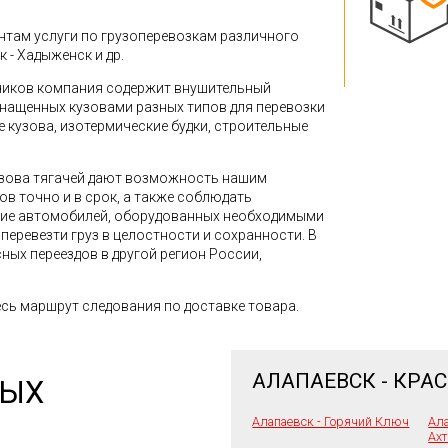
там услуги по грузоперевозкам различного
к - Хадыженск и др.
зчиков компания содержит внушительный
снащенных кузовами разных типов для перевозки
кузова, изотермические будки, строительные
зова тягачей дают возможность нашим
в точно и в срок, а также соблюдать
ние автомобилей, оборудованных необходимыми
перевезти груз в целостности и сохранности. В
ных переездов в другой регион России,
сь маршрут следования по доставке товара.
АЛАПАЕВСК - КРА
НЫХ
Алапаевск - Горячий Ключ
Ала
Ах