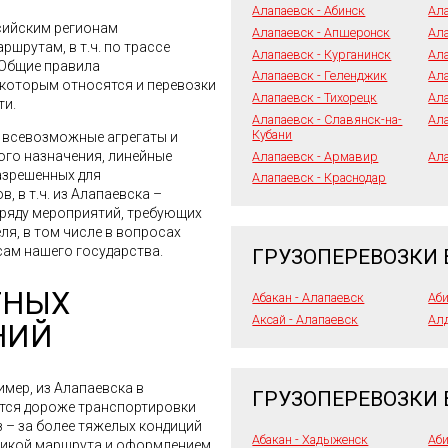
Алапаевск - Абинск
Ала
сийским регионам
Алапаевск - Апшеронск
Ала
шрутам, в т.ч. по трассе
Алапаевск - Курганинск
Ала
 Общие правила
Алапаевск - Геленджик
Ал
 которым относятся и перевозки
Алапаевск - Тихорецк
Ала
ти.
Алапаевск - Славянск-на-
Ала
Кубани
я всевозможные агрегаты и
го назначения, линейные
Алапаевск - Армавир
Ала
азрешенных для
Алапаевск - Краснодар
, в т.ч. из Алапаевска –
зряду мероприятий, требующих
я, в том числе в вопросах
ам нашего государства.
ГРУЗОПЕРЕВОЗКИ 
ТНЫХ
Абакан - Алапаевск
Аби
Аксай - Алапаевск
Алд
НИЙ
имер, из Алапаевска в
ГРУЗОПЕРЕВОЗКИ
ется дороже транспортировки
 – за более тяжелых кондиций
Абакан - Хадыженск
Аби
стикой маршрута и оформлением