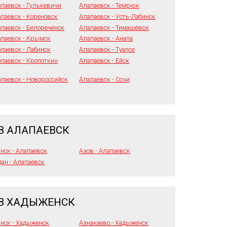
паевск - Гулькевичи
Алапаевск - Темрюк
паевск - Кореновск
Алапаевск - Усть-Лабинск
паевск - Белореченск
Алапаевск - Тимашёвск
апаевск - Крымск
Алапаевск - Анапа
паевск - Лабинск
Алапаевск - Туапсе
паевск - Кропоткин
Алапаевск - Ейск
паевск - Новороссийск
Алапаевск - Сочи
В АЛАПАЕВСК
нск - Алапаевск
Азов - Алапаевск
ан - Алапаевск
 В ХАДЫЖЕНСК
нск - Хадыженск
Азнакаево - Хадыженск