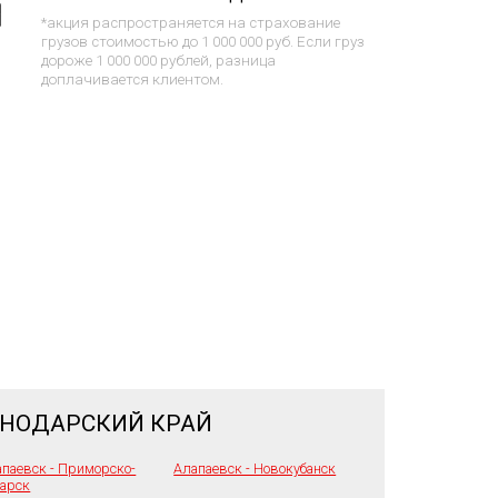
*акция распространяется на страхование
грузов стоимостью до 1 000 000 руб. Если груз
дороже 1 000 000 рублей, разница
доплачивается клиентом.
СНОДАРСКИЙ КРАЙ
паевск - Приморско-
Алапаевск - Новокубанск
тарск