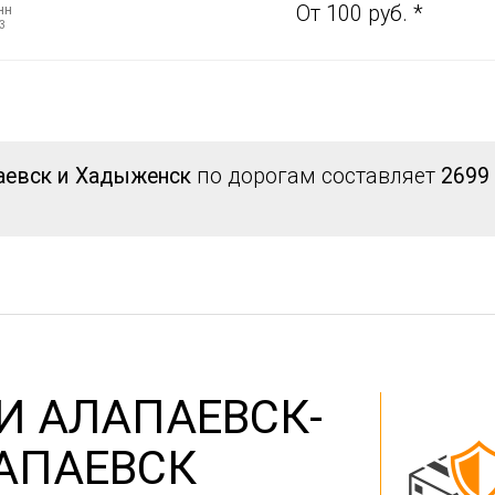
нн
От 100 руб. *
3
аевск и Хадыженск
по дорогам составляет
2699
И АЛАПАЕВСК-
АПАЕВСК