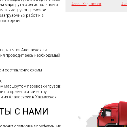
Азов - Хадыженск
Акс
ием маршрута с региональными
ля таких грузоперевозок
разгрузочных работ и в
ровождение.
, в т.ч. из Алапаевска в
ния проводит весь необходимый
 и составление схемы
т;
м маршрутом перевозки грузов;
и по времени и качеству,
. и из Алапаевска в Хадыженск.
ТЫ С НАМИ
получит следующие преференции