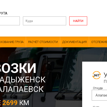
РУТА
НАЙТИ
АХОВАНИЕ ГРУЗА
РАСЧЁТ СТОИМОСТИ
ДОКУМЕНТАЦИЯ
ОТСЛЕЖИВ
ВОЗКИ
ХАДЫЖЕНСК
П
АЛАПАЕВСК
Откуда
Е
2699
КМ