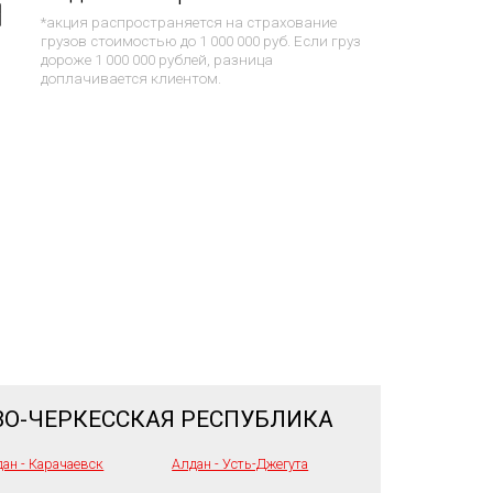
*акция распространяется на страхование
грузов стоимостью до 1 000 000 руб. Если груз
дороже 1 000 000 рублей, разница
доплачивается клиентом.
ВО-ЧЕРКЕССКАЯ РЕСПУБЛИКА
ан - Карачаевск
Алдан - Усть-Джегута