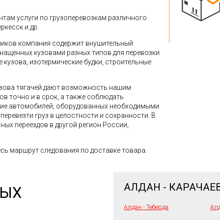
там услуги по грузоперевозкам различного
ркесск и др.
зчиков компания содержит внушительный
снащенных кузовами разных типов для перевозки
кузова, изотермические будки, строительные
зова тягачей дают возможность нашим
в точно и в срок, а также соблюдать
ние автомобилей, оборудованных необходимыми
перевезти груз в целостности и сохранности. В
ных переездов в другой регион России,
сь маршрут следования по доставке товара.
АЛДАН - КАРАЧАЕ
НЫХ
Алдан - Теберда
Алд