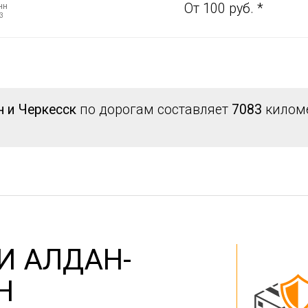
нн
От 100 руб. *
3
 и Черкесск
по дорогам составляет
7083
киломе
И АЛДАН-
Н