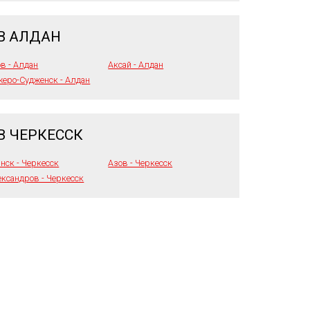
В АЛДАН
в - Алдан
Аксай - Алдан
еро-Судженск - Алдан
В ЧЕРКЕССК
нск - Черкесск
Азов - Черкесск
ксандров - Черкесск