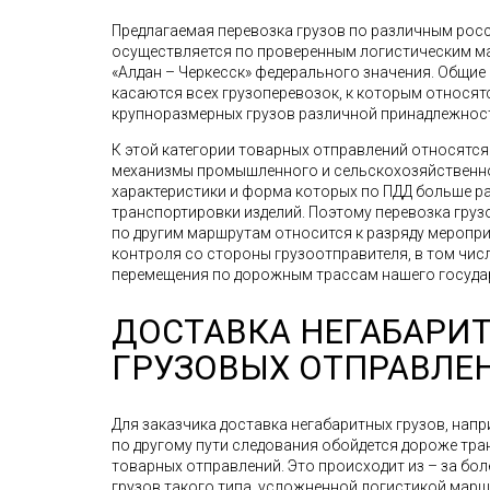
Предлагаемая перевозка грузов по различным рос
осуществляется по проверенным логистическим мар
«Алдан – Черкесск» федерального значения. Общие
касаются всех грузоперевозок, к которым относят
крупноразмерных грузов различной принадлежнос
К этой категории товарных отправлений относятс
механизмы промышленного и сельскохозяйственно
характеристики и форма которых по ПДД больше р
транспортировки изделий. Поэтому перевозка грузов,
по другим маршрутам относится к разряду меропр
контроля со стороны грузоотправителя, в том чис
перемещения по дорожным трассам нашего госуда
ДОСТАВКА НЕГАБАРИ
ГРУЗОВЫХ ОТПРАВЛЕ
Для заказчика доставка негабаритных грузов, напри
по другому пути следования обойдется дороже тр
товарных отправлений. Это происходит из – за бо
грузов такого типа, усложненной логистикой мар