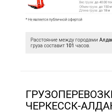
Вес груза:
до 40.00 то
Объем груза:
до 150 м
Длина груза:
до 18 м
* Не является публичной офертой
Расстояние между городами
Алдан
груза составит
101
часов.
ГРУЗОПЕРЕВОЗК
ЧЕРКЕССК-АЛДА