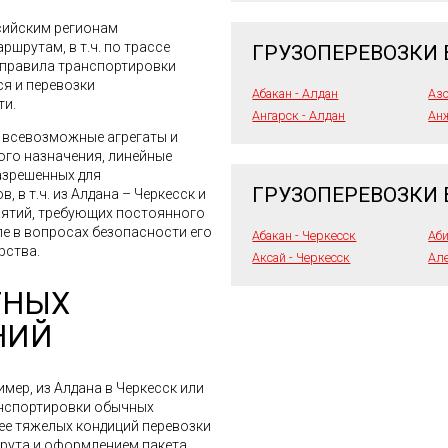
сийским регионам
шрутам, в т.ч. по трассе
ГРУЗОПЕРЕВОЗКИ 
 правила транспортировки
ся и перевозки
Абакан - Алдан
Азо
ти.
Ангарск - Алдан
Анж
я всевозможные агрегаты и
го назначения, линейные
азрешенных для
ГРУЗОПЕРЕВОЗКИ 
 в т.ч. из Алдана – Черкесск и
иятий, требующих постоянного
ле в вопросах безопасности его
Абакан - Черкесск
Аби
рства.
Аксай - Черкесск
Але
ТНЫХ
НИЙ
мер, из Алдана в Черкесск или
анспортировки обычных
лее тяжелых кондиций перевозки
шрута и оформлением пакета