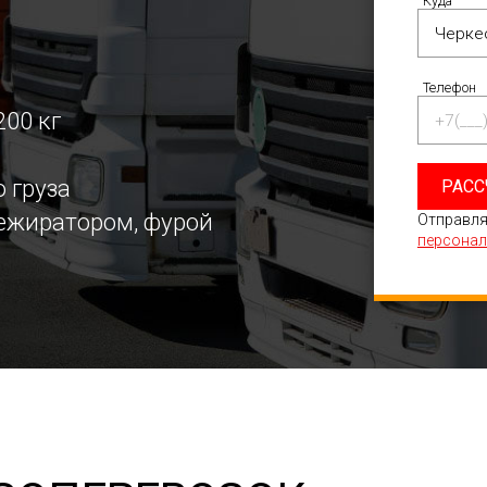
Куда
Телефон
200 кг
 груза
РАСС
режиратором, фурой
Отправля
персонал