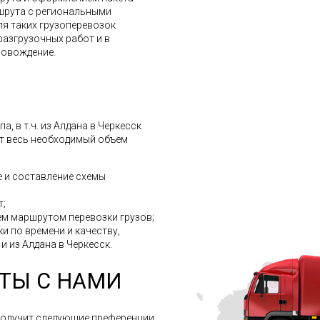
шрута с региональными
ля таких грузоперевозок
разгрузочных работ и в
ровождение.
, в т.ч. из Алдана в Черкесск
ит весь необходимый объем
 и составление схемы
т;
м маршрутом перевозки грузов;
и по времени и качеству,
 и из Алдана в Черкесск.
ТЫ С НАМИ
получит следующие преференции