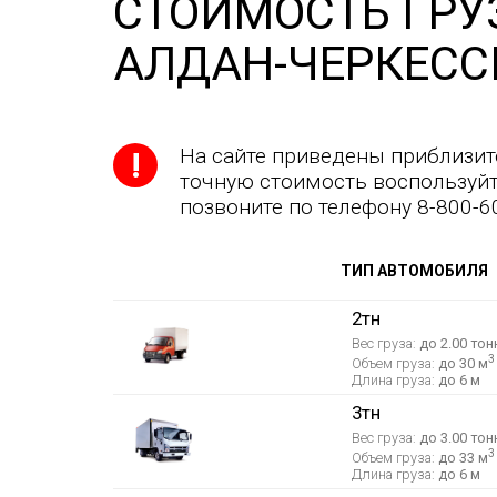
СТОИМОСТЬ ГРУ
АЛДАН-ЧЕРКЕСС
На сайте приведены приблизит
точную стоимость воспользуйт
позвоните по телефону 8-800-6
ТИП АВТОМОБИЛЯ
2тн
Вес груза:
до 2.00 тон
3
Объем груза:
до 30 м
Длина груза:
до 6 м
3тн
Вес груза:
до 3.00 тон
3
Объем груза:
до 33 м
Длина груза:
до 6 м