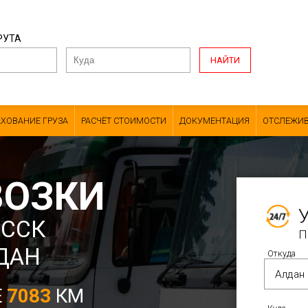
РУТА
НАЙТИ
АХОВАНИЕ ГРУЗА
РАСЧЁТ СТОИМОСТИ
ДОКУМЕНТАЦИЯ
ОТСЛЕЖИВ
ВОЗКИ
ЕССК
П
ДАН
Откуда
Е
7083
КМ