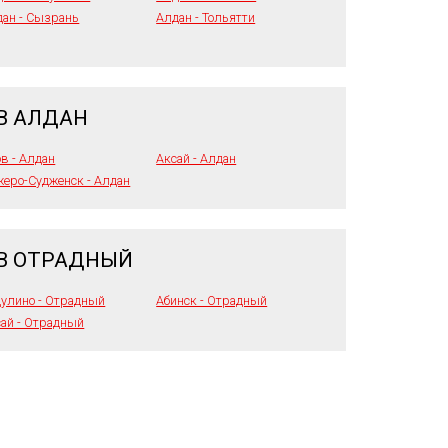
дан - Сызрань
Алдан - Тольятти
В АЛДАН
в - Алдан
Аксай - Алдан
еро-Судженск - Алдан
 В ОТРАДНЫЙ
дулино - Отрадный
Абинск - Отрадный
ай - Отрадный