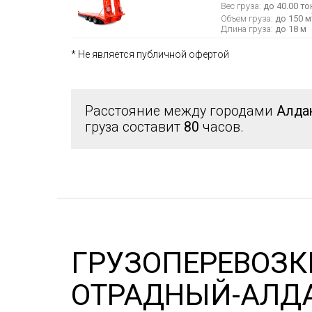
Вес груза:
до 40.00 то
Объем груза:
до 150 м
Длина груза:
до 18 м
* Не является публичной офертой
Расстояние между городами
Алда
груза составит
80
часов.
ГРУЗОПЕРЕВОЗК
ОТРАДНЫЙ-АЛД