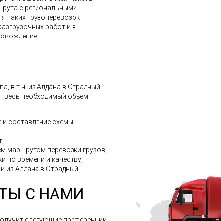
шрута с региональными
ля таких грузоперевозок
разгрузочных работ и в
ровождение.
, в т.ч. из Алдана в Отрадный
ит весь необходимый объем
 и составление схемы
т;
м маршрутом перевозки грузов;
и по времени и качеству,
 и из Алдана в Отрадный.
ТЫ С НАМИ
получит следующие преференции