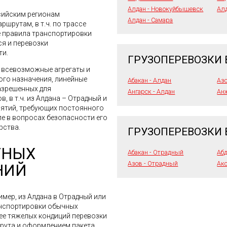
Алдан - Новокуйбышевск
Ал
сийским регионам
Алдан - Самара
шрутам, в т.ч. по трассе
е правила транспортировки
ся и перевозки
ти.
ГРУЗОПЕРЕВОЗКИ 
я всевозможные агрегаты и
го назначения, линейные
Абакан - Алдан
Азо
азрешенных для
Ангарск - Алдан
Анж
, в т.ч. из Алдана – Отрадный и
иятий, требующих постоянного
ле в вопросах безопасности его
рства.
ГРУЗОПЕРЕВОЗКИ
ТНЫХ
Абакан - Отрадный
Аб
Азов - Отрадный
Акс
НИЙ
имер, из Алдана в Отрадный или
анспортировки обычных
лее тяжелых кондиций перевозки
шрута и оформлением пакета