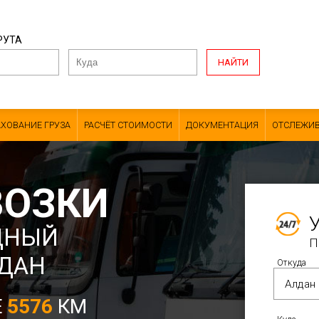
РУТА
НАЙТИ
АХОВАНИЕ ГРУЗА
РАСЧЁТ СТОИМОСТИ
ДОКУМЕНТАЦИЯ
ОТСЛЕЖИВ
ВОЗКИ
ДНЫЙ
П
ЛДАН
Откуда
Е
5576
КМ