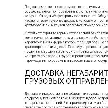
Предлагаемая перевозка грузов по различным рос
осуществляется по проверенным логистическим мар
«Алдан – Отрадный» федерального значения. Общи
касаются всех грузоперевозок, к которым относят
крупноразмерных грузов различной принадлежнос
К этой категории товарных отправлений относятс
механизмы промышленного и сельскохозяйственно
характеристики и форма которых по ПДД больше р
транспортировки изделий. Поэтому перевозка грузов
по другим маршрутам относится к разряду меропр
контроля со стороны грузоотправителя, в том чис
перемещения по дорожным трассам нашего госуда
ДОСТАВКА НЕГАБАРИ
ГРУЗОВЫХ ОТПРАВЛЕ
Для заказчика доставка негабаритных грузов, напр
по другому пути следования обойдется дороже тр
товарных отправлений. Это происходит из – за бо
грузов такого типа, усложненной логистикой мар