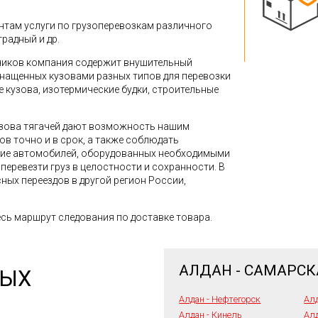
там услуги по грузоперевозкам различного
традный и др.
зчиков компания содержит внушительный
снащенных кузовами разных типов для перевозки
кузова, изотермические будки, строительные
зова тягачей дают возможность нашим
в точно и в срок, а также соблюдать
ние автомобилей, оборудованных необходимыми
перевезти груз в целостности и сохранности. В
ных переездов в другой регион России,
сь маршрут следования по доставке товара.
АЛДАН - САМАРСК
НЫХ
Алдан - Нефтегорск
Алд
Алдан - Кинель
Алд