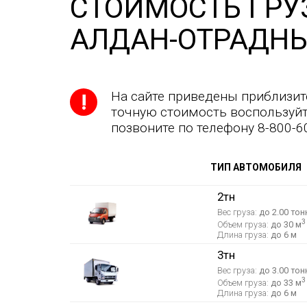
СТОИМОСТЬ ГРУ
АЛДАН-ОТРАДН
На сайте приведены приблизит
точную стоимость воспользуйт
позвоните по телефону 8-800-6
ТИП АВТОМОБИЛЯ
2тн
Вес груза:
до 2.00 тон
3
Объем груза:
до 30 м
Длина груза:
до 6 м
3тн
Вес груза:
до 3.00 тон
3
Объем груза:
до 33 м
Длина груза:
до 6 м