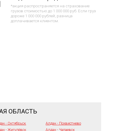
*акция распространяется на страхование
грузов стоимостью до 1 000 000 руб. Если груз
дороже 1 000 000 рублей, разница
доплачивается клиентом.
АЯ ОБЛАСТЬ
ан - Октябрьск
Алдан - Похвистнево
ан - Жигулёвск
Алдан - Чапаевск