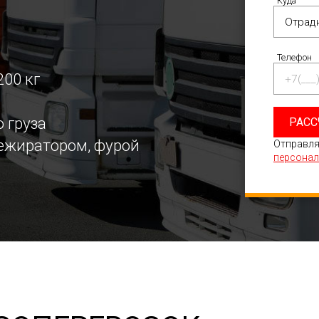
Куда
Телефон
200 кг
 груза
РАСС
режиратором, фурой
Отправля
персонал