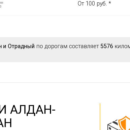
нн
От 100 руб. *
3
н и Отрадный
по дорогам составляет
5576
килом
И АЛДАН-
АН