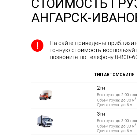
СТОИМОСТЬ ГРУ
АНГАРСК-ИВАНО
На сайте приведены приблизит
точную стоимость воспользуйт
позвоните по телефону 8-800-6
ТИП АВТОМОБИЛЯ
2тн
Вес груза:
до 2.00 тон
3
Объем груза:
до 30 м
Длина груза:
до 6 м
3тн
Вес груза:
до 3.00 тон
3
Объем груза:
до 33 м
Длина груза:
до 6 м