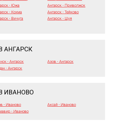
арск - Южа
Ангарск - Приволжск
арск - Кохма
Ангарск - Тейково
арск - Вичуга
Ангарск - Шуя
В АНГАРСК
нск - Ангарск
Азов - Ангарск
ан - Ангарск
В ИВАНОВО
в - Иваново
Аксай - Иваново
мавир - Иваново