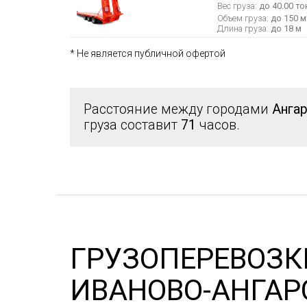
Вес груза:
до 40.00 то
Объем груза:
до 150 м
Длина груза:
до 18 м
* Не является публичной офертой
Расстояние между городами
Анга
груза составит
71
часов.
ГРУЗОПЕРЕВОЗК
ИВАНОВО-АНГАР