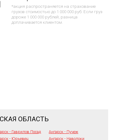
*акция распространяется на страхование
грузов стоимостью до 1 000 000 руб. Если груз
дороже 1 000 000 рублей, разница
доплачивается клиентом.
ВСКАЯ ОБЛАСТЬ
арск - Гаврилов Посад
Ангарск - Пучеж
арск - Юрьевец
Ангарск - Наволоки