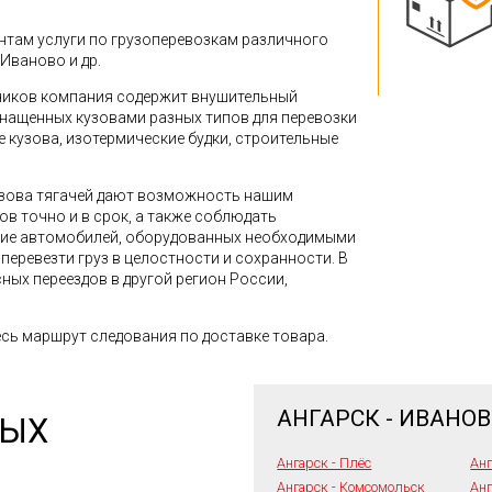
там услуги по грузоперевозкам различного
 Иваново и др.
зчиков компания содержит внушительный
снащенных кузовами разных типов для перевозки
кузова, изотермические будки, строительные
зова тягачей дают возможность нашим
в точно и в срок, а также соблюдать
ние автомобилей, оборудованных необходимыми
перевезти груз в целостности и сохранности. В
ных переездов в другой регион России,
сь маршрут следования по доставке товара.
АНГАРСК - ИВАНО
НЫХ
Ангарск - Плёс
Анг
Ангарск - Комсомольск
Анг