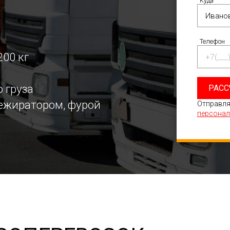
Куда
Телефон
200 кг
 груза
РАСС
режиратором, фурой
Отправля
персонал