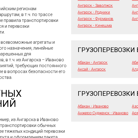
Ангарск - Заволжск
Анг
сийским регионам
Ангарск - Родники
Анг
шрутам, в т.ч. по трассе
Ангарск - Фурманов
Анг
ие правила транспортировки
Ангарск - Кинешма
ся и перевозки
ти.
я всевозможные агрегаты и
го назначения, линейные
ГРУЗОПЕРЕВОЗКИ 
азрешенных для
, в т.ч. из Ангарска – Иваново
Абакан - Ангарск
Аби
приятий, требующих постоянного
Аксай - Ангарск
Алд
ле в вопросах безопасности его
рства.
ТНЫХ
ГРУЗОПЕРЕВОЗКИ 
НИЙ
Абакан - Иваново
Азо
Анжеро-Судженск - Иваново
Ар
имер, из Ангарска в Иваново
е транспортировки обычных
лее тяжелых кондиций перевозки
шрута и оформлением пакета