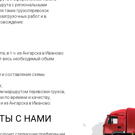
шрута с региональными
ля таких грузоперевозок
разгрузочных работ и в
ровождение.
, в т.ч. из Ангарска в Иваново
ит весь необходимый объем
 и составление схемы
т;
м маршрутом перевозки грузов;
и по времени и качеству,
 и из Ангарска в Иваново.
ТЫ С НАМИ
получит следующие преференции