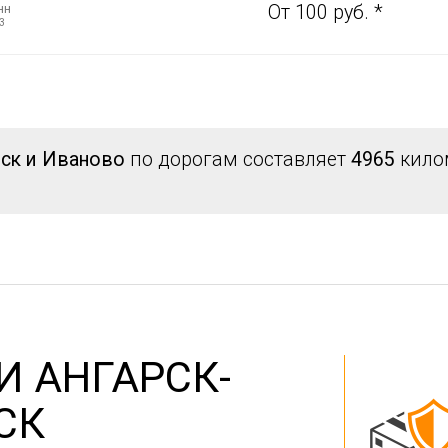
нн
От 100 руб. *
3
рск и Иваново
по дорогам составляет
4965
килом
И АНГАРСК-
СК