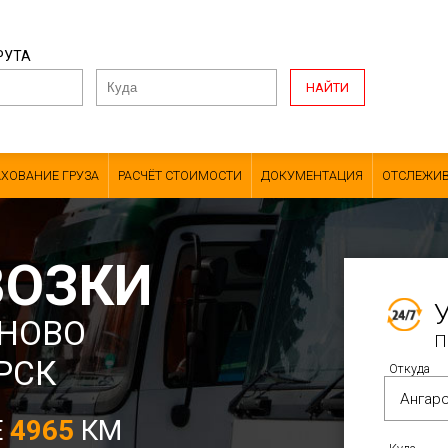
РУТА
НАЙТИ
АХОВАНИЕ ГРУЗА
РАСЧЁТ СТОИМОСТИ
ДОКУМЕНТАЦИЯ
ОТСЛЕЖИВ
ВОЗКИ
НОВО
П
РСК
Откуда
Е
4965
КМ