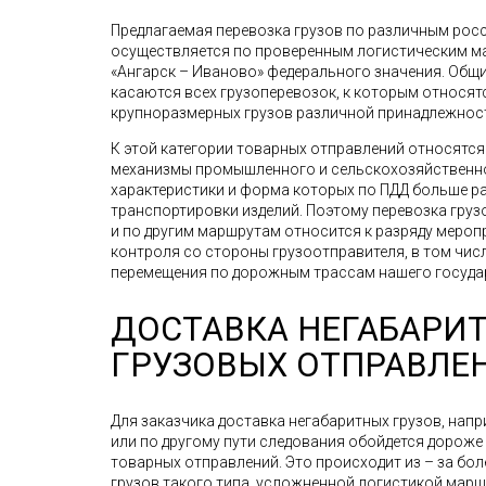
Предлагаемая перевозка грузов по различным рос
осуществляется по проверенным логистическим мар
«Ангарск – Иваново» федерального значения. Общ
касаются всех грузоперевозок, к которым относят
крупноразмерных грузов различной принадлежнос
К этой категории товарных отправлений относятс
механизмы промышленного и сельскохозяйственно
характеристики и форма которых по ПДД больше р
транспортировки изделий. Поэтому перевозка грузов
и по другим маршрутам относится к разряду меро
контроля со стороны грузоотправителя, в том чис
перемещения по дорожным трассам нашего госуда
ДОСТАВКА НЕГАБАРИ
ГРУЗОВЫХ ОТПРАВЛЕ
Для заказчика доставка негабаритных грузов, напр
или по другому пути следования обойдется дорож
товарных отправлений. Это происходит из – за бо
грузов такого типа, усложненной логистикой мар