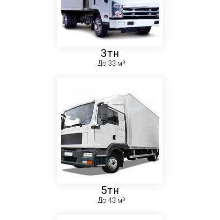
3тн
До 33 м
5тн
До 43 м