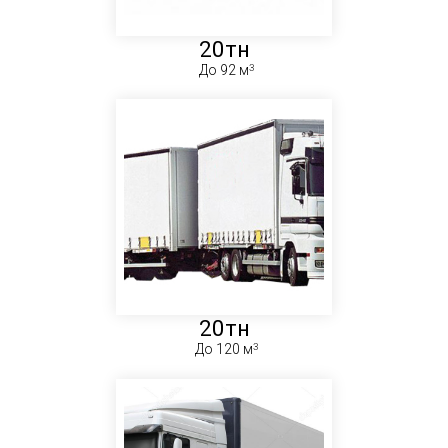
20тн
До 92 м
20тн
До 120 м