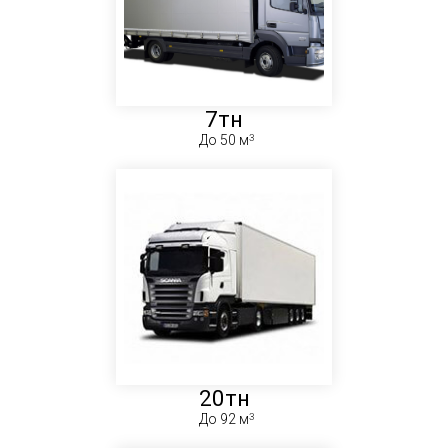
7тн
До 50 м
20тн
До 92 м