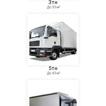
3тн
До 33 м
5тн
До 43 м