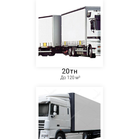
20тн
До 120 м