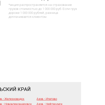
*акция распространяется на страхование
грузов стоимостью до 1 000 000 руб. Если груз
дороже 1 000 000 рублей, разница
доплачивается клиентом.
ЛЬСКИЙ КРАЙ
в - Железноводск
Азов - Ипатово
в - Новоалександровск
Азов - Нефтекумск