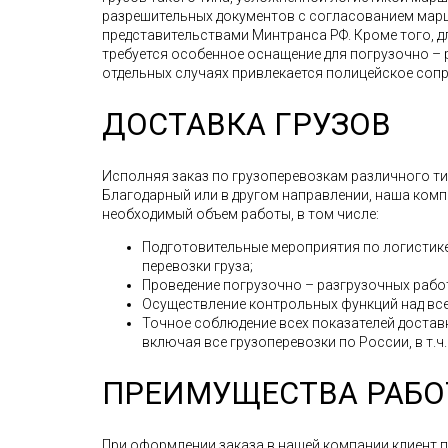
разрешительных документов с согласованием мар
представительствами Минтранса РФ. Кроме того, д
требуется особенное оснащение для погрузочно – 
отдельных случаях привлекается полицейское соп
ДОСТАВКА ГРУЗОВ
Исполняя заказ по грузоперевозкам различного типа
Благодарный или в другом направлении, наша комп
необходимый объем работы, в том числе:
Подготовительные мероприятия по логистике
перевозки груза;
Проведение погрузочно – разгрузочных рабо
Осуществление контрольных функций над все
Точное соблюдение всех показателей доставк
включая все грузоперевозки по России, в т.ч.
ПРЕИМУЩЕСТВА РАБО
При оформлении заказа в нашей компании клиент 