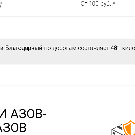
нн
От 100 руб. *
3
 и Благодарный
по дорогам составляет
481
кило
И АЗОВ-
АЗОВ