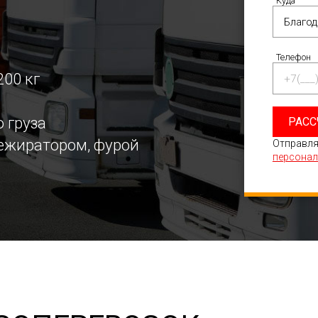
Куда
Телефон
200 кг
 груза
РАСС
режиратором, фурой
Отправля
персонал