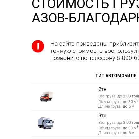
СТОИМОСТЬ ГРУ
АЗОВ-БЛАГОДАР
На сайте приведены приблизит
точную стоимость воспользуйт
позвоните по телефону 8-800-6
ТИП АВТОМОБИЛЯ
2тн
Вес груза:
до 2.00 тон
3
Объем груза:
до 30 м
Длина груза:
до 6 м
3тн
Вес груза:
до 3.00 тон
3
Объем груза:
до 33 м
Длина груза:
до 6 м