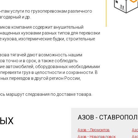
там услуги по грузоперевозкам различного
агодарный и др.
зчиков компания содержит внушительный
снащенных кузовами разных типов для перевозки
кузова, изотермические будки, строительные
зова тягачей дают возможность нашим
в точно и в срок, а также соблюдать
ние автомобилей, оборудованных необходимыми
перевезти груз в целостности и сохранности. В
ных переездов в другой регион России,
сь маршрут следования по доставке товара.
АЗОВ - СТАВРОПО
НЫХ
Азов - Лермонтов
Азо
Азов - Новопавловск
Азо