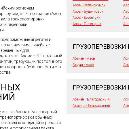
Азов - Зеленокумск
Азо
сийским регионам
Азов - Будённовск
Азо
шрутам, в т.ч. по трассе «Азов
Азов - Ессентуки
Аз
авила транспортировки
Азов - Пятигорск
Азо
ся и перевозки
ти.
я всевозможные агрегаты и
го назначения, линейные
ГРУЗОПЕРЕВОЗКИ 
азрешенных для
, в т.ч. из Азова – Благодарный
Абакан - Азов
Аби
приятий, требующих постоянного
Алдан - Азов
Але
ле в вопросах безопасности его
рства.
ТНЫХ
ГРУЗОПЕРЕВОЗКИ
НИЙ
Абакан - Благодарный
Аби
Алагир - Благодарный
Алд
имер, из Азова в Благодарный
е транспортировки обычных
лее тяжелых кондиций перевозки
шрута и оформлением пакета