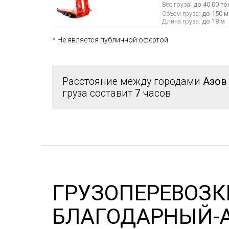
Вес груза:
до 40.00 то
Объем груза:
до 150 м
Длина груза:
до 18 м
* Не является публичной офертой
Расстояние между городами
Азов
груза составит
7
часов.
ГРУЗОПЕРЕВОЗК
БЛАГОДАРНЫЙ-