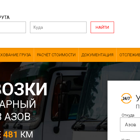
РУТА
НАЙТИ
АХОВАНИЕ ГРУЗА
РАСЧЁТ СТОИМОСТИ
ДОКУМЕНТАЦИЯ
ОТСЛЕЖИВ
ВОЗКИ
ДАРНЫЙ
П
В АЗОВ
Откуда
Е
481
КМ