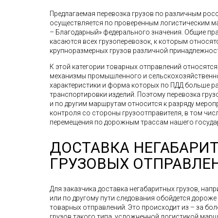
Предлагаемая перевозка грузов по различным рос
осуществляется по проверенным логистическим мар
– Благодарный» федерального значения. Общие пр
касаются всех грузоперевозок, к которым относят
крупноразмерных грузов различной принадлежнос
К этой категории товарных отправлений относятс
механизмы промышленного и сельскохозяйственно
характеристики и форма которых по ПДД больше р
транспортировки изделий. Поэтому перевозка грузов
и по другим маршрутам относится к разряду меро
контроля со стороны грузоотправителя, в том чис
перемещения по дорожным трассам нашего госуда
ДОСТАВКА НЕГАБАРИ
ГРУЗОВЫХ ОТПРАВЛЕ
Для заказчика доставка негабаритных грузов, напр
или по другому пути следования обойдется дорож
товарных отправлений. Это происходит из – за бо
грузов такого типа, усложненной логистикой мар