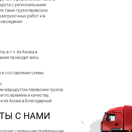
шрута с региональными
ля таких грузоперевозок
разгрузочных работ и в
ровождение.
, в т.ч. из Азова в
ания проводит весь
 и составление схемы
т;
м маршрутом перевозки грузов;
и по времени и качеству,
 и из Азова в Благодарный.
ТЫ С НАМИ
получит следующие преференции