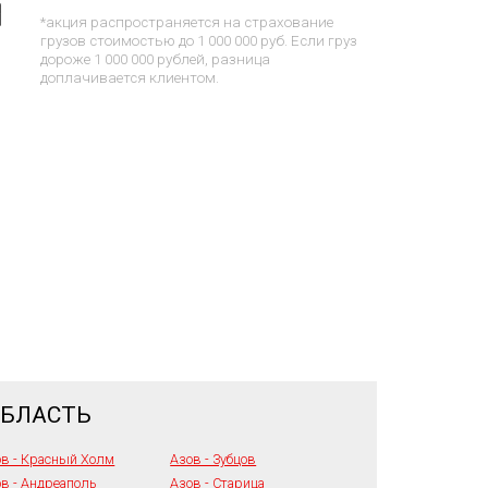
*акция распространяется на страхование
грузов стоимостью до 1 000 000 руб. Если груз
дороже 1 000 000 рублей, разница
доплачивается клиентом.
ОБЛАСТЬ
ов - Красный Холм
Азов - Зубцов
в - Андреаполь
Азов - Старица