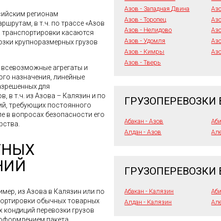
Азов - Западная Двина
Аз
сийским регионам
Азов - Торопец
Азо
шрутам, в т.ч. по трассе «Азов
Азов - Нелидово
Азо
а транспортировки касаются
Азов - Удомля
Азо
возки крупноразмерных грузов
Азов - Кимры
Аз
Азов - Тверь
я всевозможные агрегаты и
го назначения, линейные
азрешенных для
 в т.ч. из Азова – Калязин и по
ГРУЗОПЕРЕВОЗКИ 
ий, требующих постоянного
ле в вопросах безопасности его
Абакан - Азов
Аби
рства.
Алдан - Азов
Але
ТНЫХ
НИЙ
ГРУЗОПЕРЕВОЗКИ 
имер, из Азова в Калязин или по
Абакан - Калязин
Аби
портировки обычных товарных
Алдан - Калязин
Але
х кондиций перевозки грузов
 оформлением пакета