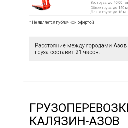
Вес груза:
до 40.00 то
Объем груза:
до 150 м
Длина груза:
до 18 м
* Не является публичной офертой
Расстояние между городами
Азов
груза составит
21
часов.
ГРУЗОПЕРЕВОЗК
КАЛЯЗИН-АЗОВ