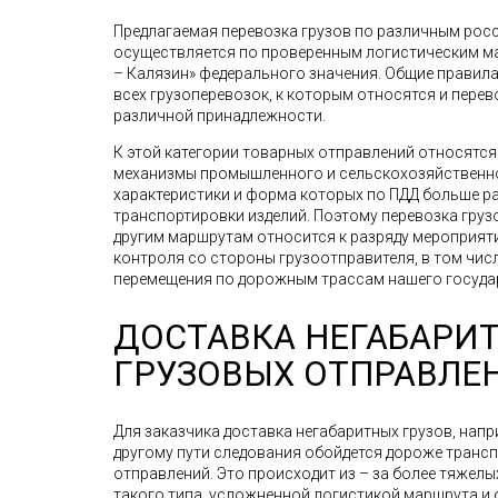
Предлагаемая перевозка грузов по различным рос
осуществляется по проверенным логистическим мар
– Калязин» федерального значения. Общие правил
всех грузоперевозок, к которым относятся и пере
различной принадлежности.
К этой категории товарных отправлений относятс
механизмы промышленного и сельскохозяйственно
характеристики и форма которых по ПДД больше р
транспортировки изделий. Поэтому перевозка грузов,
другим маршрутам относится к разряду мероприят
контроля со стороны грузоотправителя, в том чис
перемещения по дорожным трассам нашего госуда
ДОСТАВКА НЕГАБАРИ
ГРУЗОВЫХ ОТПРАВЛЕ
Для заказчика доставка негабаритных грузов, напр
другому пути следования обойдется дороже транс
отправлений. Это происходит из – за более тяжелы
такого типа, усложненной логистикой маршрута и