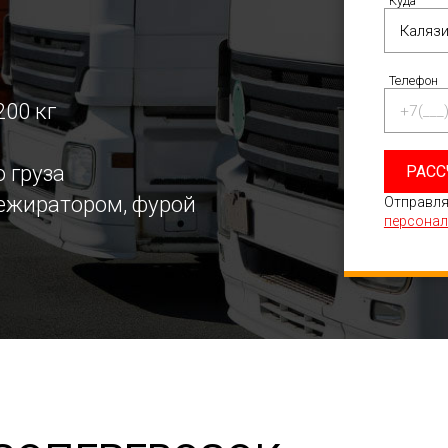
Куда
Телефон
200 кг
 груза
РАСС
режиратором, фурой
Отправля
персонал