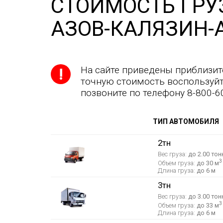
СТОИМОСТЬ ГРУ
АЗОВ-КАЛЯЗИН-
На сайте приведены приблизит
точную стоимость воспользуйт
позвоните по телефону 8-800-6
ТИП АВТОМОБИЛЯ
2тн
Вес груза:
до 2.00 тон
3
Объем груза:
до 30 м
Длина груза:
до 6 м
3тн
Вес груза:
до 3.00 тон
3
Объем груза:
до 33 м
Длина груза:
до 6 м