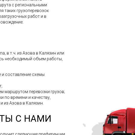
шрута с региональными
ля таких грузоперевозок
разгрузочных работ и в
ровождение.
, в т.ч. из Азова в Калязин или
есь необходимый объем работы,
 и составление схемы
т;
м маршрутом перевозки грузов;
и по времени и качеству,
 и из Азова в Калязин.
ТЫ С НАМИ
получит следующие преференции