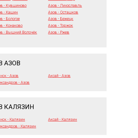
ов - Кувшиново
Азов - Лихославль
в - Кашин
Азов - Осташков
в - Бологое
Азов - Бежецк
в - Конаково
Азов - Торжок
ов - Вышний Волочёк
Азов - Ржев
В АЗОВ
нск - Азов
Аксай - Азов
ксандров - Азов
В КАЛЯЗИН
нск - Калязин
Аксай - Калязин
ксандров - Калязин