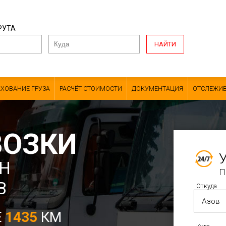
РУТА
НАЙТИ
АХОВАНИЕ ГРУЗА
РАСЧЁТ СТОИМОСТИ
ДОКУМЕНТАЦИЯ
ОТСЛЕЖИВ
ВОЗКИ
Н
П
В
Откуда
Е
1435
КМ