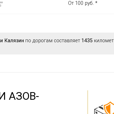
нн
От 100 руб. *
3
 и Калязин
по дорогам составляет
1435
километр
И АЗОВ-