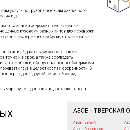
там услуги по грузоперевозкам различного
лязин и др.
зчиков компания содержит внушительный
снащенных кузовами разных типов для перевозки
кузова, изотермические будки, строительные
зова тягачей дают возможность нашим
в точно и в срок, а также соблюдать
ние автомобилей, оборудованных необходимыми
перевезти груз в целостности и сохранности. В
ных переездов в другой регион России,
сь маршрут следования по доставке товара.
АЗОВ - ТВЕРСКАЯ 
НЫХ
Азов - Белый
Аз
Азов - Весьегонск
Азо