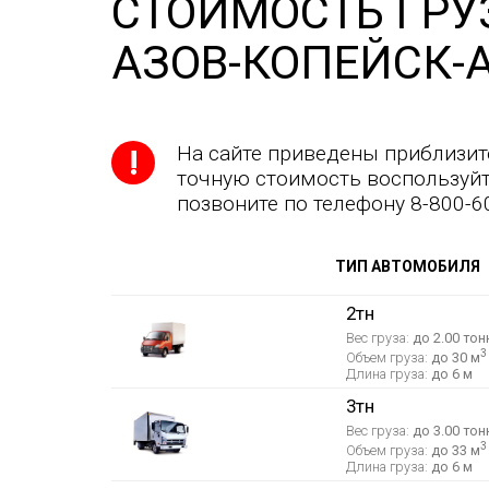
СТОИМОСТЬ ГРУ
АЗОВ-КОПЕЙСК-
На сайте приведены приблизит
точную стоимость воспользуйт
позвоните по телефону 8-800-6
ТИП АВТОМОБИЛЯ
2тн
Вес груза:
до 2.00 тон
3
Объем груза:
до 30 м
Длина груза:
до 6 м
3тн
Вес груза:
до 3.00 тон
3
Объем груза:
до 33 м
Длина груза:
до 6 м