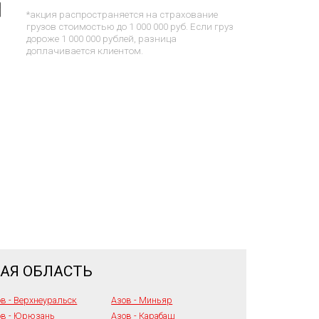
*акция распространяется на страхование
грузов стоимостью до 1 000 000 руб. Если груз
дороже 1 000 000 рублей, разница
доплачивается клиентом.
КАЯ ОБЛАСТЬ
в - Верхнеуральск
Азов - Миньяр
ов - Юрюзань
Азов - Карабаш