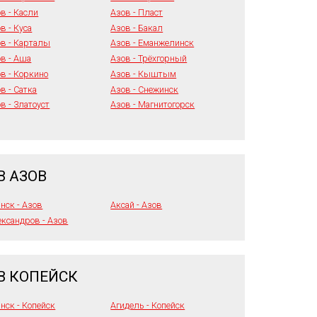
в - Касли
Азов - Пласт
в - Куса
Азов - Бакал
в - Карталы
Азов - Еманжелинск
в - Аша
Азов - Трёхгорный
в - Коркино
Азов - Кыштым
в - Сатка
Азов - Снежинск
в - Златоуст
Азов - Магнитогорск
В АЗОВ
нск - Азов
Аксай - Азов
ксандров - Азов
В КОПЕЙСК
нск - Копейск
Агидель - Копейск