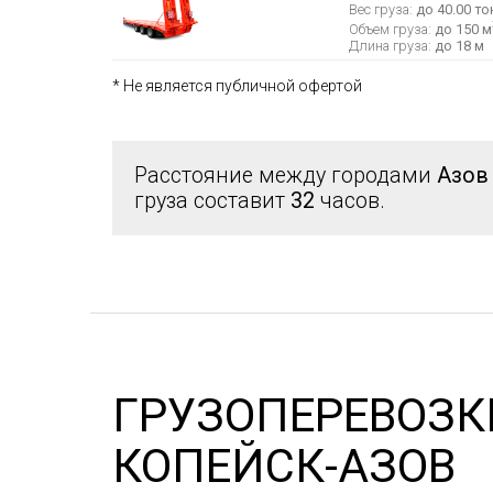
Вес груза:
до 40.00 то
Объем груза:
до 150 м
Длина груза:
до 18 м
* Не является публичной офертой
Расстояние между городами
Азов
груза составит
32
часов.
ГРУЗОПЕРЕВОЗК
КОПЕЙСК-АЗОВ