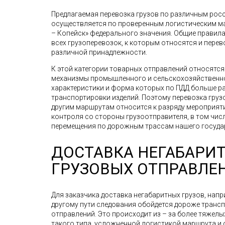
Предлагаемая перевозка грузов по различным рос
осуществляется по проверенным логистическим мар
– Копейск» федерального значения. Общие правил
всех грузоперевозок, к которым относятся и пере
различной принадлежности.
К этой категории товарных отправлений относятс
механизмы промышленного и сельскохозяйственно
характеристики и форма которых по ПДД больше р
транспортировки изделий. Поэтому перевозка грузов,
другим маршрутам относится к разряду мероприят
контроля со стороны грузоотправителя, в том чис
перемещения по дорожным трассам нашего госуда
ДОСТАВКА НЕГАБАРИ
ГРУЗОВЫХ ОТПРАВЛЕ
Для заказчика доставка негабаритных грузов, напр
другому пути следования обойдется дороже транс
отправлений. Это происходит из – за более тяжелы
такого типа, усложненной логистикой маршрута и