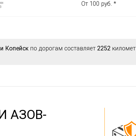
нн
От 100 руб. *
3
 и Копейск
по дорогам составляет
2252
километр
И АЗОВ-