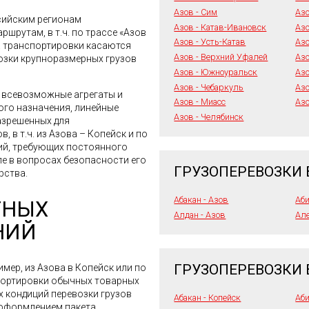
Азов - Сим
Азо
сийским регионам
Азов - Катав-Ивановск
Азо
шрутам, в т.ч. по трассе «Азов
Азов - Усть-Катав
Азо
а транспортировки касаются
Азов - Верхний Уфалей
Азо
возки крупноразмерных грузов
Азов - Южноуральск
Азо
Азов - Чебаркуль
Азо
я всевозможные агрегаты и
Азов - Миасс
Азо
го назначения, линейные
Азов - Челябинск
азрешенных для
 в т.ч. из Азова – Копейск и по
ий, требующих постоянного
ле в вопросах безопасности его
ГРУЗОПЕРЕВОЗКИ 
рства.
Абакан - Азов
Аби
ТНЫХ
Алдан - Азов
Але
НИЙ
ГРУЗОПЕРЕВОЗКИ 
имер, из Азова в Копейск или по
портировки обычных товарных
х кондиций перевозки грузов
Абакан - Копейск
Аби
 оформлением пакета