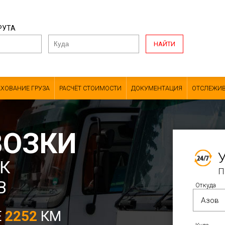
РУТА
НАЙТИ
АХОВАНИЕ ГРУЗА
РАСЧЁТ СТОИМОСТИ
ДОКУМЕНТАЦИЯ
ОТСЛЕЖИВ
ВОЗКИ
К
П
В
Откуда
Е
2252
КМ