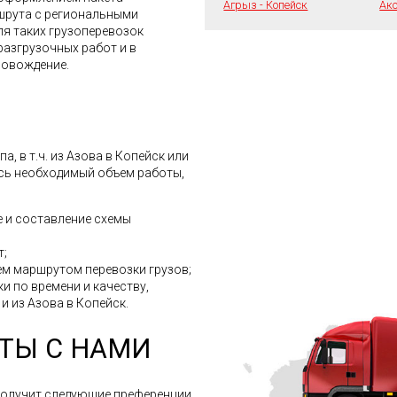
Агрыз - Копейск
Акс
шрута с региональными
ля таких грузоперевозок
разгрузочных работ и в
ровождение.
, в т.ч. из Азова в Копейск или
есь необходимый объем работы,
 и составление схемы
т;
м маршрутом перевозки грузов;
и по времени и качеству,
 и из Азова в Копейск.
ТЫ С НАМИ
получит следующие преференции