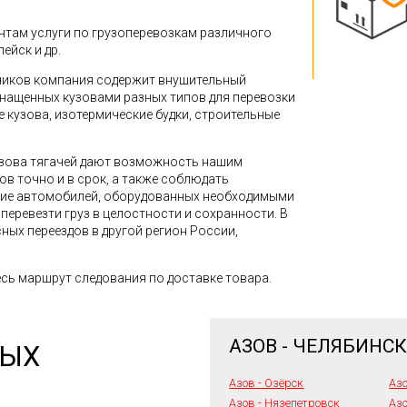
там услуги по грузоперевозкам различного
пейск и др.
зчиков компания содержит внушительный
снащенных кузовами разных типов для перевозки
кузова, изотермические будки, строительные
зова тягачей дают возможность нашим
в точно и в срок, а также соблюдать
ние автомобилей, оборудованных необходимыми
перевезти груз в целостности и сохранности. В
ных переездов в другой регион России,
сь маршрут следования по доставке товара.
АЗОВ - ЧЕЛЯБИНС
НЫХ
Азов - Озёрск
Азо
Азов - Нязепетровск
Аз