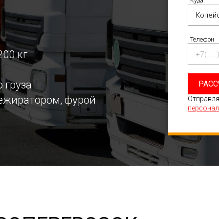
Куда
Телефон
200 кг
 груза
РАСС
режиратором, фурой
Отправля
персонал