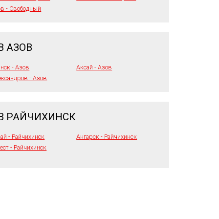
в - Свободный
В АЗОВ
нск - Азов
Аксай - Азов
ксандров - Азов
В РАЙЧИХИНСК
ай - Райчихинск
Ангарск - Райчихинск
ест - Райчихинск