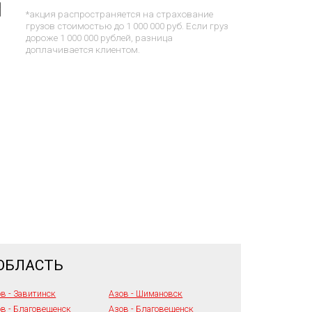
*акция распространяется на страхование
грузов стоимостью до 1 000 000 руб. Если груз
дороже 1 000 000 рублей, разница
доплачивается клиентом.
 ОБЛАСТЬ
в - Завитинск
Азов - Шимановск
в - Благовещенск
Азов - Благовещенск