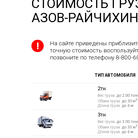
СТОИМОСТЬ ГРУ
АЗОВ-РАЙЧИХИН
На сайте приведены приблизит
точную стоимость воспользуйт
позвоните по телефону 8-800-6
ТИП АВТОМОБИЛЯ
2тн
Вес груза:
до 2.00 тон
3
Объем груза:
до 30 м
Длина груза:
до 6 м
3тн
Вес груза:
до 3.00 тон
3
Объем груза:
до 33 м
Длина груза:
до 6 м