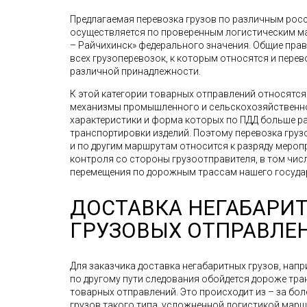
Предлагаемая перевозка грузов по различным рос
осуществляется по проверенным логистическим мар
– Райчихинск» федерального значения. Общие пра
всех грузоперевозок, к которым относятся и пере
различной принадлежности.
К этой категории товарных отправлений относятс
механизмы промышленного и сельскохозяйственно
характеристики и форма которых по ПДД больше р
транспортировки изделий. Поэтому перевозка грузов
и по другим маршрутам относится к разряду меро
контроля со стороны грузоотправителя, в том чис
перемещения по дорожным трассам нашего госуда
ДОСТАВКА НЕГАБАРИ
ГРУЗОВЫХ ОТПРАВЛЕ
Для заказчика доставка негабаритных грузов, напр
по другому пути следования обойдется дороже тр
товарных отправлений. Это происходит из – за бо
грузов такого типа, усложненной логистикой мар