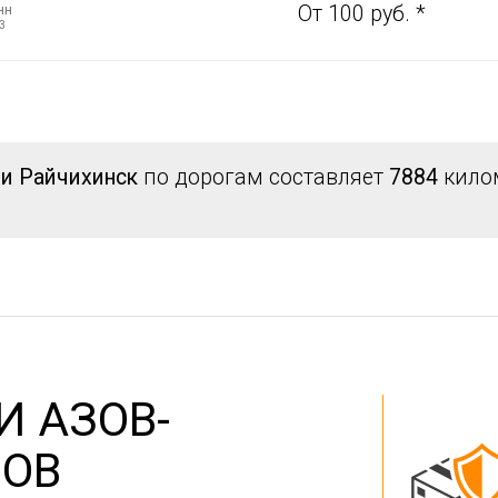
нн
От 100 руб. *
3
 и Райчихинск
по дорогам составляет
7884
килом
И АЗОВ-
ЗОВ