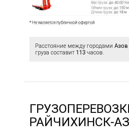
Вес груза:
до 40.00 то
Объем груза:
до 150 м
Длина груза:
до 18 м
* Не является публичной офертой
Расстояние между городами
Азов
груза составит
113
часов.
ГРУЗОПЕРЕВОЗК
РАЙЧИХИНСК-А