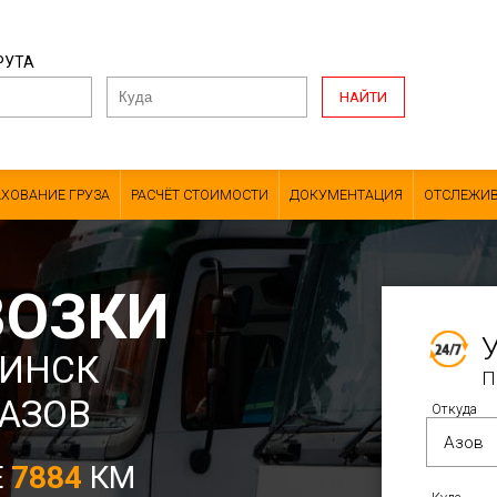
РУТА
НАЙТИ
АХОВАНИЕ ГРУЗА
РАСЧЁТ СТОИМОСТИ
ДОКУМЕНТАЦИЯ
ОТСЛЕЖИВ
ВОЗКИ
ХИНСК
П
 АЗОВ
Откуда
Е
7884
КМ