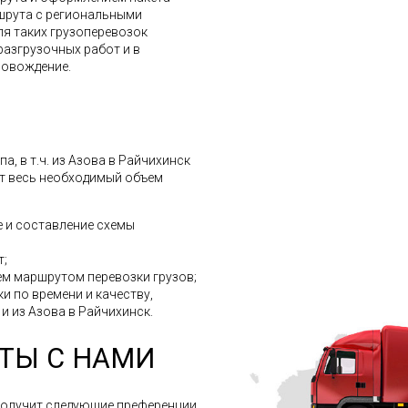
шрута с региональными
ля таких грузоперевозок
разгрузочных работ и в
ровождение.
, в т.ч. из Азова в Райчихинск
ит весь необходимый объем
 и составление схемы
т;
м маршрутом перевозки грузов;
и по времени и качеству,
 и из Азова в Райчихинск.
ТЫ С НАМИ
получит следующие преференции