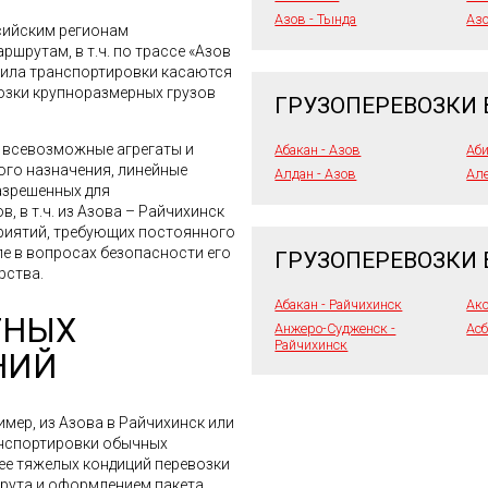
Азов - Тында
Азо
сийским регионам
шрутам, в т.ч. по трассе «Азов
вила транспортировки касаются
возки крупноразмерных грузов
ГРУЗОПЕРЕВОЗКИ 
я всевозможные агрегаты и
Абакан - Азов
Аби
го назначения, линейные
Алдан - Азов
Але
азрешенных для
, в т.ч. из Азова – Райчихинск
приятий, требующих постоянного
ле в вопросах безопасности его
ГРУЗОПЕРЕВОЗКИ 
рства.
Абакан - Райчихинск
Акс
ТНЫХ
Анжеро-Судженск -
Асб
Райчихинск
НИЙ
имер, из Азова в Райчихинск или
анспортировки обычных
лее тяжелых кондиций перевозки
шрута и оформлением пакета