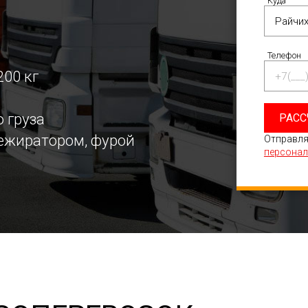
Куда
Телефон
200 кг
 груза
РАСС
режиратором, фурой
Отправля
персонал