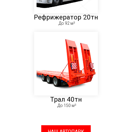
Рефрижератор 20тн
До 92 м
Трал 40тн
До 150 м
НАШ АВТОПАРК