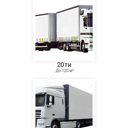
20тн
До 120 м