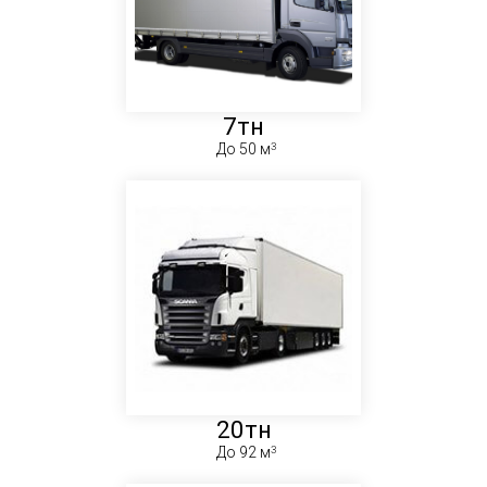
7тн
До 50 м
20тн
До 92 м