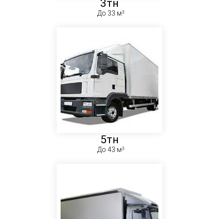
3тн
До 33 м
5тн
До 43 м