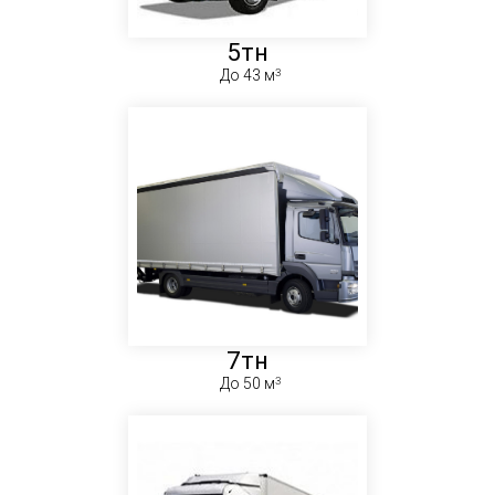
5тн
До 43 м
7тн
До 50 м