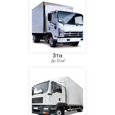
3тн
До 33 м