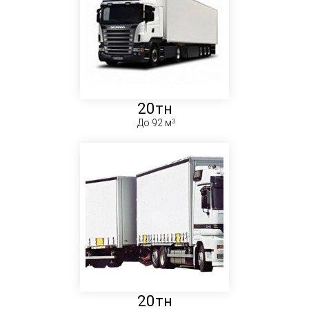
20тн
До 92 м
20тн