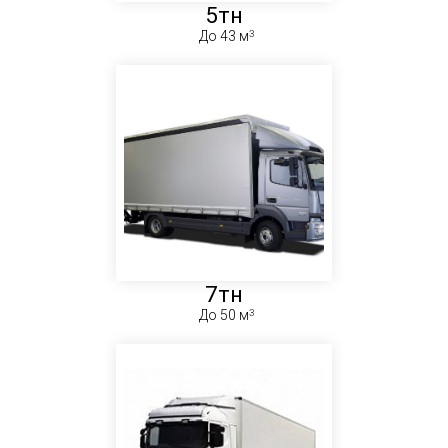
5тн
До 43 м
7тн
До 50 м