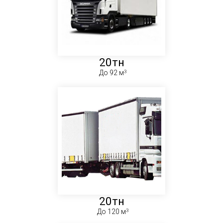
20тн
До 92 м
20тн
До 120 м