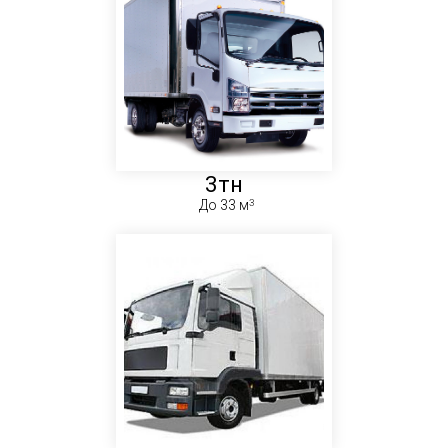
3тн
До 33 м