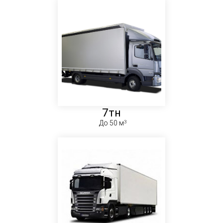
7тн
До 50 м