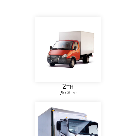
2тн
До 30 м