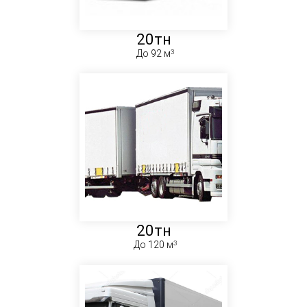
20тн
До 92 м
20тн
До 120 м