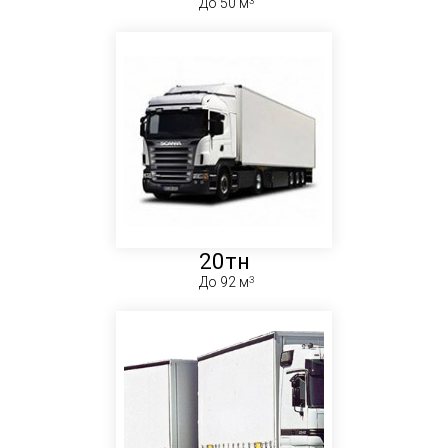
До 50 м
20тн
До 92 м