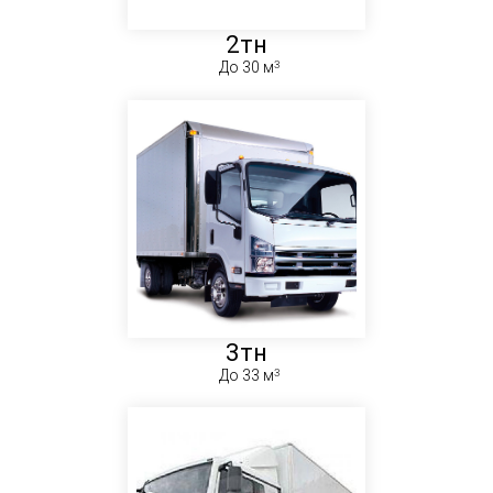
2тн
До 30 м
3тн
До 33 м