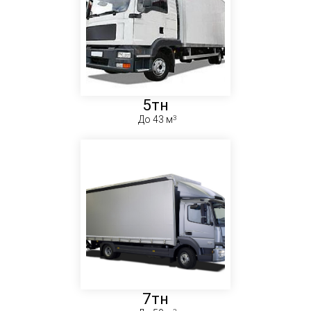
5тн
До 43 м
7тн