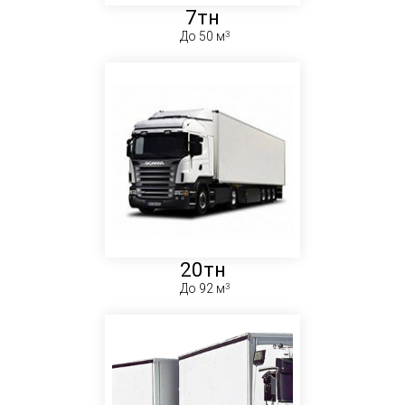
7тн
До 50 м
20тн
До 92 м