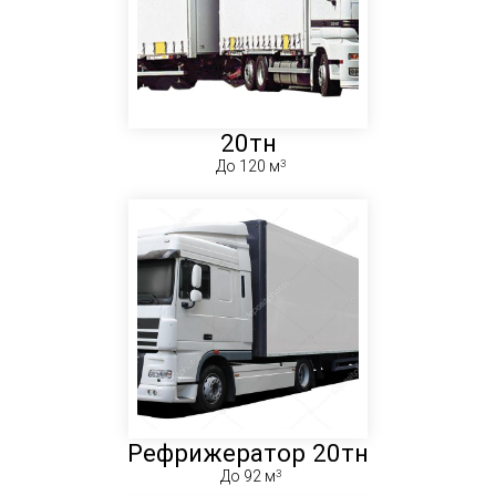
20тн
До 120 м
Рефрижератор 20тн
До 92 м