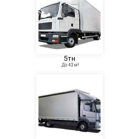
5тн
До 43 м