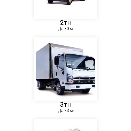
2тн
До 30 м
3тн
До 33 м