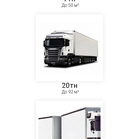
До 50 м
20тн
До 92 м