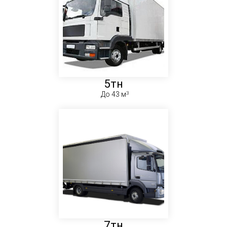
5тн
До 43 м
7тн