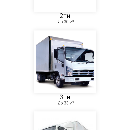
2тн
До 30 м
3тн
До 33 м