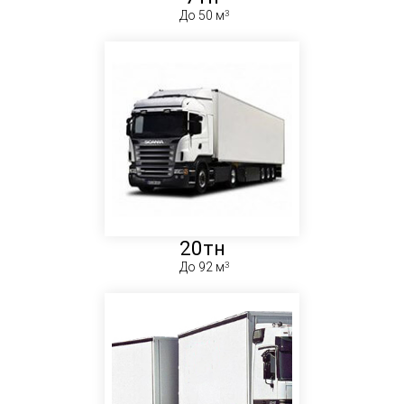
До 50 м
20тн
До 92 м