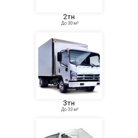
2тн
До 30 м
3тн
До 33 м