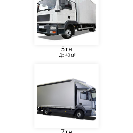
5тн
До 43 м
7тн