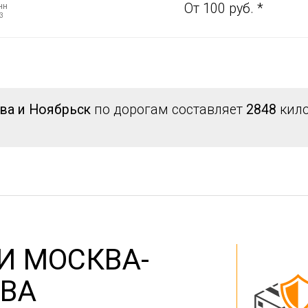
нн
От 100 руб. *
3
ва и Ноябрьск
по дорогам составляет
2848
кило
И МОСКВА-
ВА