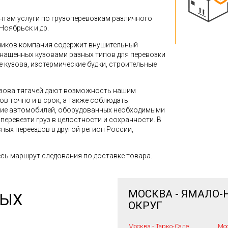
там услуги по грузоперевозкам различного
 Ноябрьск и др.
зчиков компания содержит внушительный
снащенных кузовами разных типов для перевозки
кузова, изотермические будки, строительные
зова тягачей дают возможность нашим
в точно и в срок, а также соблюдать
ние автомобилей, оборудованных необходимыми
перевезти груз в целостности и сохранности. В
ных переездов в другой регион России,
сь маршрут следования по доставке товара.
МОСКВА - ЯМАЛО
НЫХ
ОКРУГ
Москва - Тарко-Сале
Мос