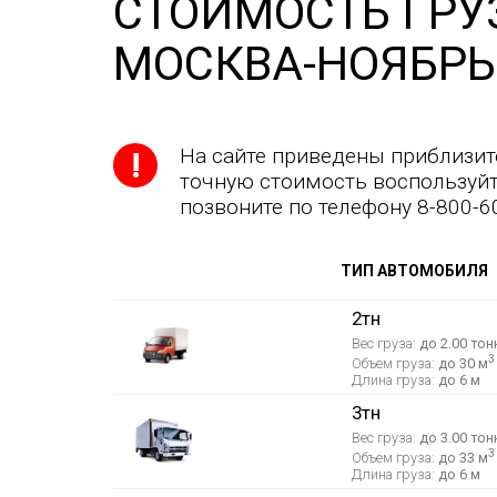
СТОИМОСТЬ ГРУ
МОСКВА-НОЯБРЬ
На сайте приведены приблизит
точную стоимость воспользуйт
позвоните по телефону 8-800-6
ТИП АВТОМОБИЛЯ
2тн
Вес груза:
до 2.00 тон
3
Объем груза:
до 30 м
Длина груза:
до 6 м
3тн
Вес груза:
до 3.00 тон
3
Объем груза:
до 33 м
Длина груза:
до 6 м