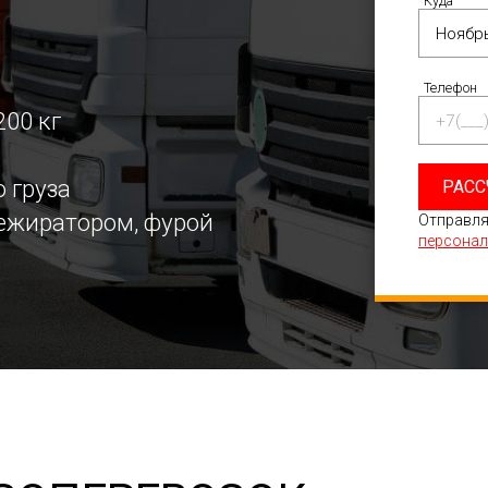
Куда
Телефон
200 кг
 груза
РАСС
режиратором, фурой
Отправля
персонал