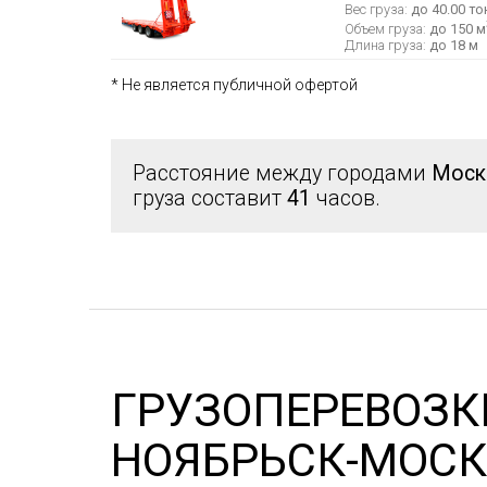
Вес груза:
до 40.00 то
Объем груза:
до 150 м
Длина груза:
до 18 м
* Не является публичной офертой
Расстояние между городами
Моск
груза составит
41
часов.
ГРУЗОПЕРЕВОЗК
НОЯБРЬСК-МОСК