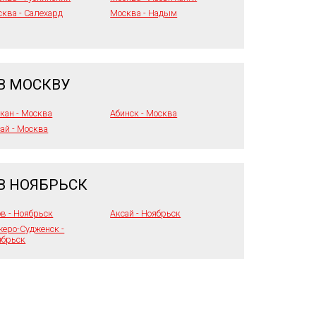
ква - Салехард
Москва - Надым
В МОСКВУ
кан - Москва
Абинск - Москва
ай - Москва
В НОЯБРЬСК
в - Ноябрьск
Аксай - Ноябрьск
еро-Судженск -
ябрьск