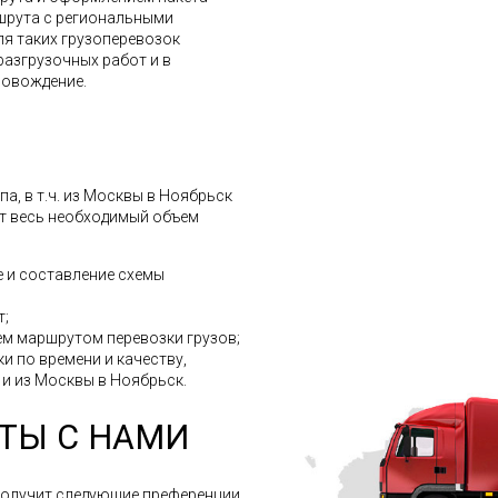
шрута с региональными
ля таких грузоперевозок
разгрузочных работ и в
ровождение.
а, в т.ч. из Москвы в Ноябрьск
ит весь необходимый объем
 и составление схемы
т;
м маршрутом перевозки грузов;
и по времени и качеству,
. и из Москвы в Ноябрьск.
ТЫ С НАМИ
получит следующие преференции