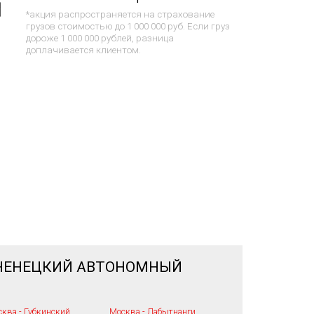
*акция распространяется на страхование
грузов стоимостью до 1 000 000 руб. Если груз
дороже 1 000 000 рублей, разница
доплачивается клиентом.
-НЕНЕЦКИЙ АВТОНОМНЫЙ
ква - Губкинский
Москва - Лабытнанги