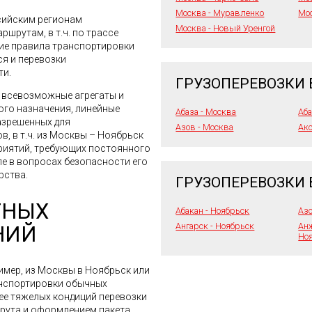
Москва - Муравленко
Мос
сийским регионам
Москва - Новый Уренгой
шрутам, в т.ч. по трассе
ие правила транспортировки
ся и перевозки
ти.
ГРУЗОПЕРЕВОЗКИ 
я всевозможные агрегаты и
го назначения, линейные
Абаза - Москва
Аба
азрешенных для
Азов - Москва
Акс
в, в т.ч. из Москвы – Ноябрьск
приятий, требующих постоянного
ле в вопросах безопасности его
рства.
ГРУЗОПЕРЕВОЗКИ 
ТНЫХ
Абакан - Ноябрьск
Азо
Ангарск - Ноябрьск
Анж
НИЙ
Но
имер, из Москвы в Ноябрьск или
анспортировки обычных
лее тяжелых кондиций перевозки
шрута и оформлением пакета