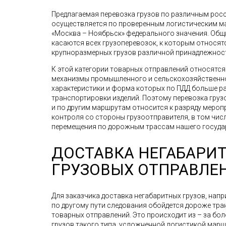
Предлагаемая перевозка грузов по различным рос
осуществляется по проверенным логистическим мар
«Москва – Ноябрьск» федерального значения. Общ
касаются всех грузоперевозок, к которым относят
крупноразмерных грузов различной принадлежнос
К этой категории товарных отправлений относятс
механизмы промышленного и сельскохозяйственно
характеристики и форма которых по ПДД больше р
транспортировки изделий. Поэтому перевозка грузо
и по другим маршрутам относится к разряду меро
контроля со стороны грузоотправителя, в том чис
перемещения по дорожным трассам нашего госуда
ДОСТАВКА НЕГАБАРИ
ГРУЗОВЫХ ОТПРАВЛЕ
Для заказчика доставка негабаритных грузов, напр
по другому пути следования обойдется дороже тр
товарных отправлений. Это происходит из – за бо
грузов такого типа, усложненной логистикой мар