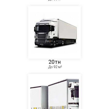
20тн
До 92 м