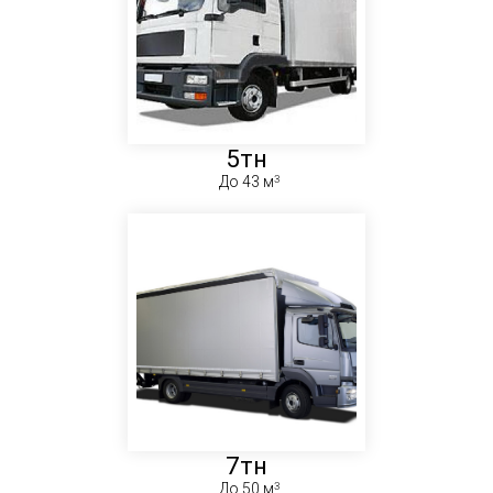
5тн
До 43 м
7тн
До 50 м