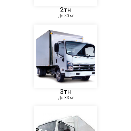
2тн
До 30 м
3тн
До 33 м