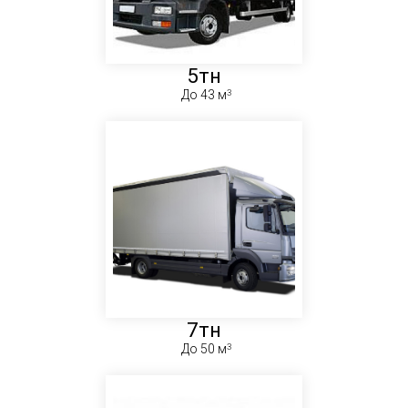
5тн
До 43 м
7тн
До 50 м