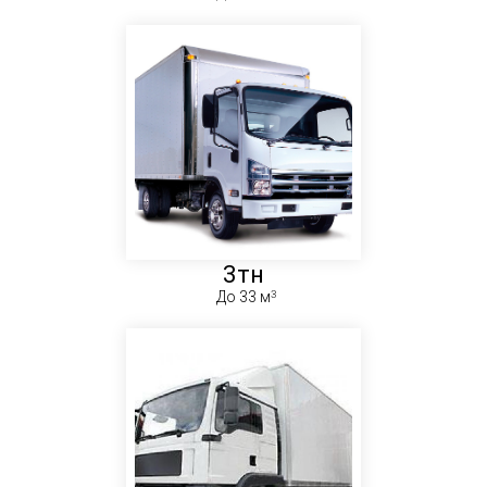
3тн
До 33 м