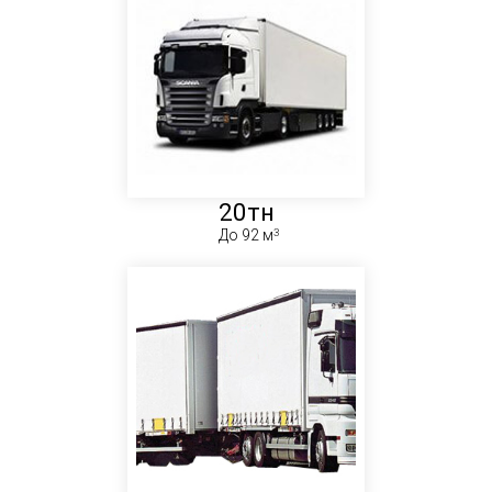
20тн
До 92 м