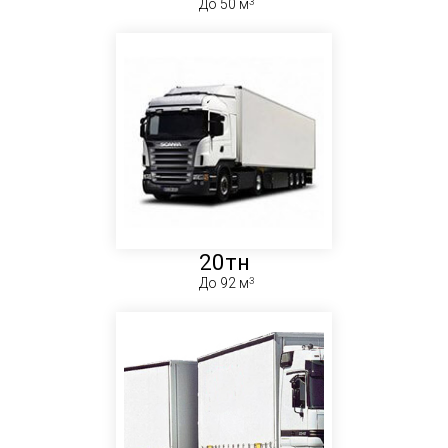
До 50 м
20тн
До 92 м