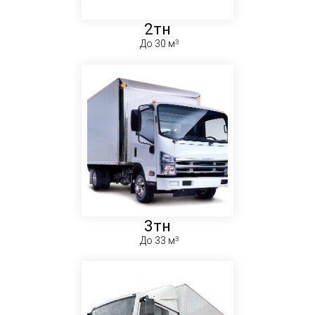
2тн
До 30 м
3тн
До 33 м