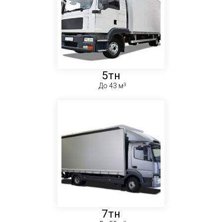
5тн
До 43 м
7тн