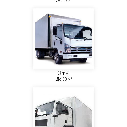
3тн
До 33 м