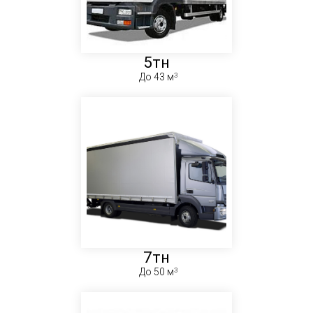
5тн
До 43 м
7тн
До 50 м