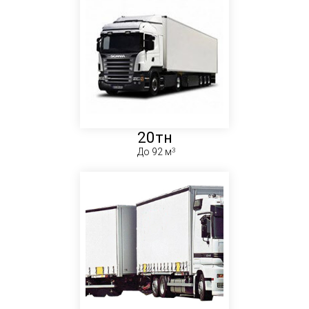
20тн
До 92 м