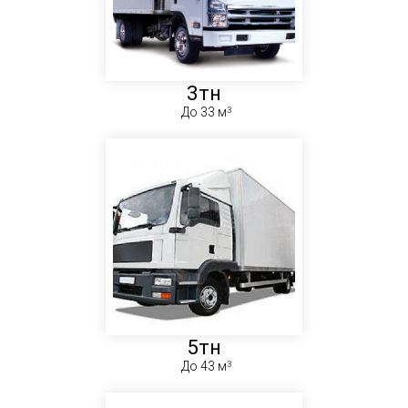
3тн
До 33 м
5тн
До 43 м