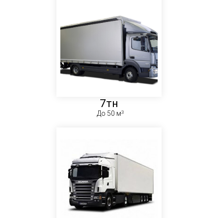
7тн
До 50 м