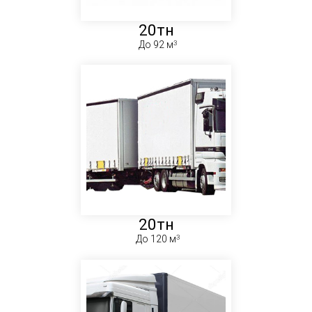
20тн
До 92 м
20тн
До 120 м