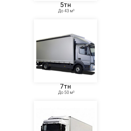
5тн
До 43 м
7тн
До 50 м