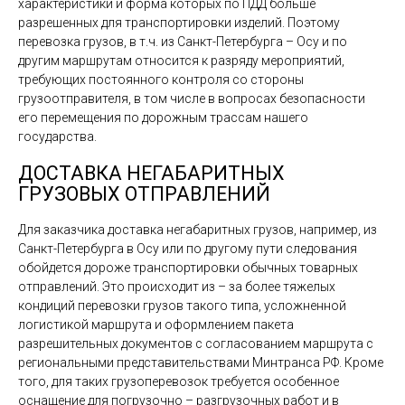
характеристики и форма которых по ПДД больше
разрешенных для транспортировки изделий. Поэтому
перевозка грузов, в т.ч. из Санкт-Петербурга – Осу и по
другим маршрутам относится к разряду мероприятий,
требующих постоянного контроля со стороны
грузоотправителя, в том числе в вопросах безопасности
его перемещения по дорожным трассам нашего
государства.
ДОСТАВКА НЕГАБАРИТНЫХ
ГРУЗОВЫХ ОТПРАВЛЕНИЙ
Для заказчика доставка негабаритных грузов, например, из
Санкт-Петербурга в Осу или по другому пути следования
обойдется дороже транспортировки обычных товарных
отправлений. Это происходит из – за более тяжелых
кондиций перевозки грузов такого типа, усложненной
логистикой маршрута и оформлением пакета
разрешительных документов с согласованием маршрута с
региональными представительствами Минтранса РФ. Кроме
того, для таких грузоперевозок требуется особенное
оснащение для погрузочно – разгрузочных работ и в