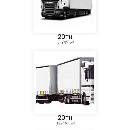
20тн
До 92 м
20тн
До 120 м