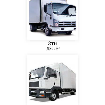
3тн
До 33 м