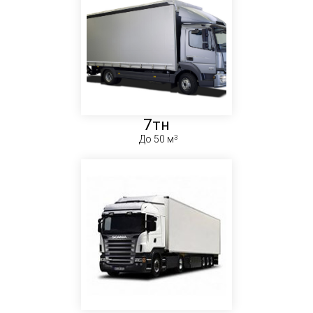
7тн
До 50 м