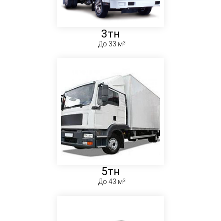
3тн
До 33 м
5тн
До 43 м