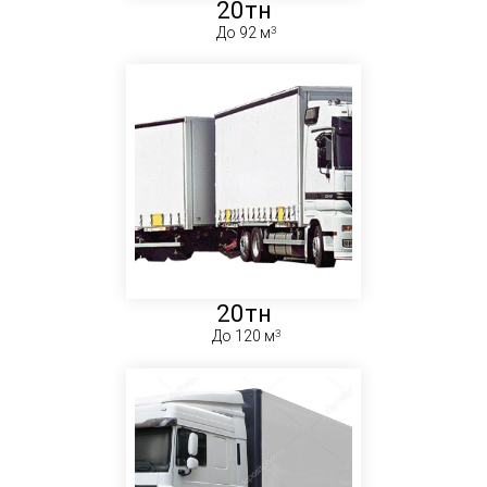
20тн
До 92 м
20тн
До 120 м