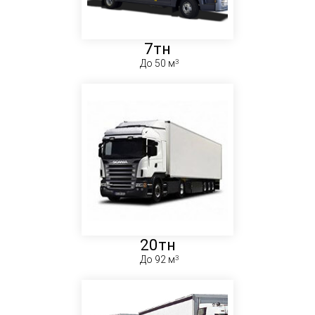
7тн
До 50 м
20тн
До 92 м