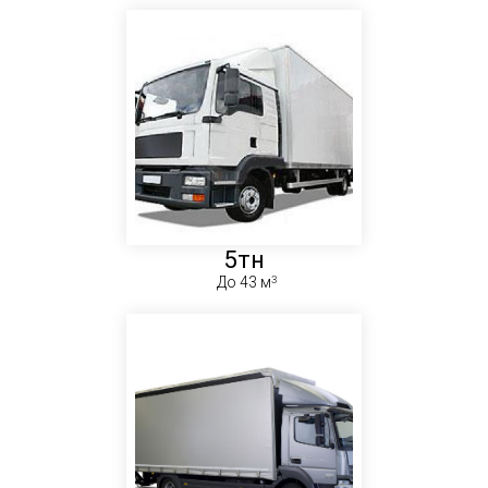
5тн
До 43 м