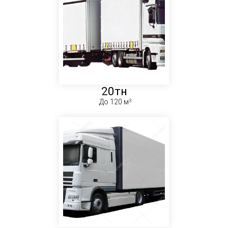
20тн
До 120 м