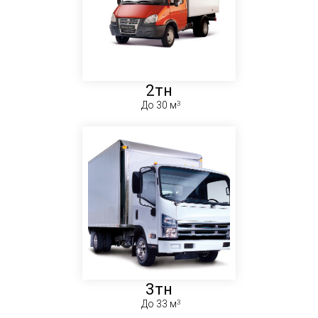
2тн
До 30 м
3тн
До 33 м