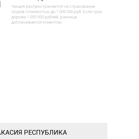
*акция распространяется на страхование
грузов стоимостью до 1 000 000 руб. Если груз
дороже 1 000 000 рублей, разница
доплачивается клиентом.
АКАСИЯ РЕСПУБЛИКА