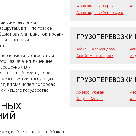
Александров - Сорск
Але
Александров - Черногорск
сийским регионам
шрутам, в т.ч. по трассе
Общие правила транспортировки
ГРУЗОПЕРЕВОЗКИ 
ся и перевозки
ти.
Абакан - Александров
Аби
я всевозможные агрегаты и
Аксай - Александров
Алд
го назначения, линейные
азрешенных для
, в т.ч. из Александрова –
ГРУЗОПЕРЕВОЗКИ 
у мероприятий, требующих
я, в том числе в вопросах
ам нашего государства.
Абинск - Абакан
Азо
Алдан - Абакан
Але
ТНЫХ
НИЙ
имер, из Александрова в Абакан