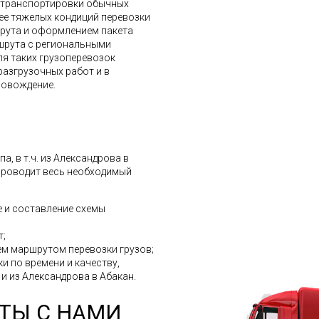
е транспортировки обычных
лее тяжелых кондиций перевозки
шрута и оформлением пакета
шрута с региональными
ля таких грузоперевозок
разгрузочных работ и в
ровождение.
, в т.ч. из Александрова в
 проводит весь необходимый
 и составление схемы
т;
м маршрутом перевозки грузов;
и по времени и качеству,
 и из Александрова в Абакан.
ТЫ С НАМИ