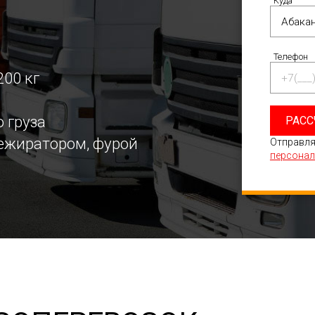
Куда
Телефон
200 кг
 груза
РАСС
режиратором, фурой
Отправля
персонал