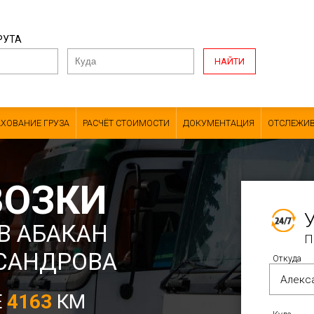
РУТА
НАЙТИ
АХОВАНИЕ ГРУЗА
РАСЧЁТ СТОИМОСТИ
ДОКУМЕНТАЦИЯ
ОТСЛЕЖИВ
ВОЗКИ
В АБАКАН
П
КСАНДРОВА
Откуда
Е
4163
КМ