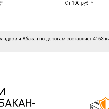
нн
От 100 руб. *
3
сандров и Абакан
по дорогам составляет
4163
ки
И
БАКАН-