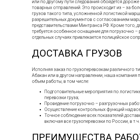
или по другому пути следования обойдется дорож
товарных отправлений. Это происходит из – за бо
грузов такого типа, усложненной логистикой мар
разрешительных документов с согласованием мар
представительствами Минтранса РФ. Кроме того, д
требуется особенное оснащение для погрузочно – 
отдельных случаях привлекается полицейское соп
ДОСТАВКА ГРУЗОВ
Исполняя заказ по грузоперевозкам различного типа
Абакан или в другом направлении, наша компания
объем работы, в том числе:
Подготовительные мероприятия по логистике
перевозки груза;
Проведение погрузочно – разгрузочных рабо
Осуществление контрольных функций над все
Точное соблюдение всех показателей доставк
включая все грузоперевозки по России, в т.ч.
ПРЕИМУЩЕСТВА РАБО