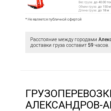
Вес груза:
до 40.00 то
Объем груза:
до 150 м
Длина груза:
до 18 м
* Не является публичной офертой
Расстояние между городами
Алек
доставки груза составит
59
часов.
ГРУЗОПЕРЕВОЗК
АЛЕКСАНДРОВ-А