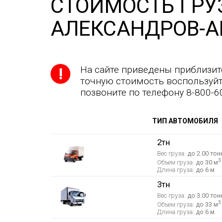
СТОИМОСТЬ ГРУ
АЛЕКСАНДРОВ-А
На сайте приведены приблизит
точную стоимость воспользуйт
позвоните по телефону 8-800-6
ТИП АВТОМОБИЛЯ
2тн
Вес груза:
до 2.00 тон
3
Объем груза:
до 30 м
Длина груза:
до 6 м
3тн
Вес груза:
до 3.00 тон
3
Объем груза:
до 33 м
Длина груза:
до 6 м