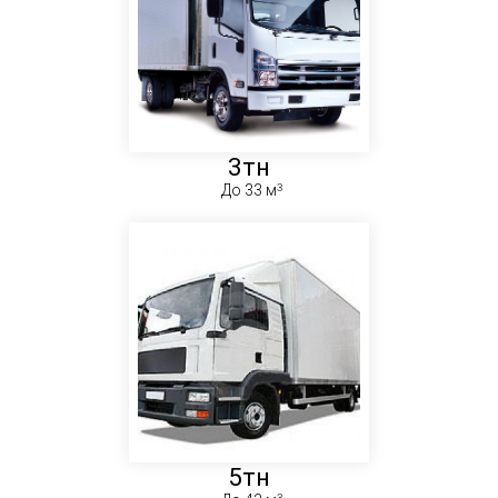
3тн
До 33 м
5тн