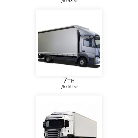
До 43 м
7тн
До 50 м