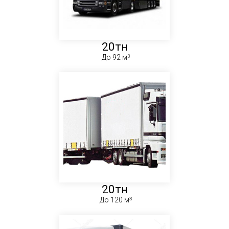
20тн
До 92 м
20тн
До 120 м