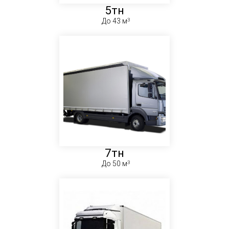
5тн
До 43 м
7тн
До 50 м