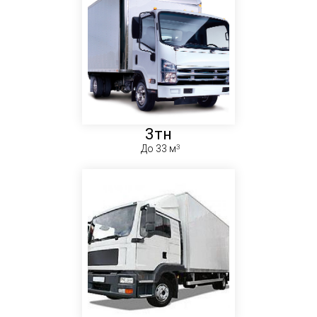
3тн
До 33 м