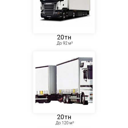
20тн
До 92 м
20тн
До 120 м