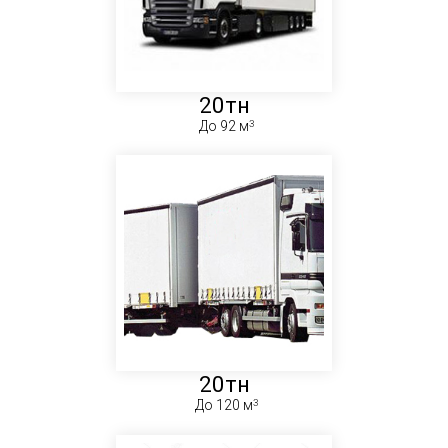
20тн
До 92 м
20тн
До 120 м