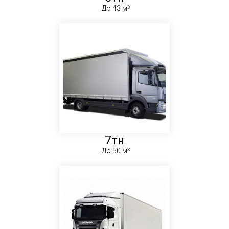
До 43 м
7тн
До 50 м