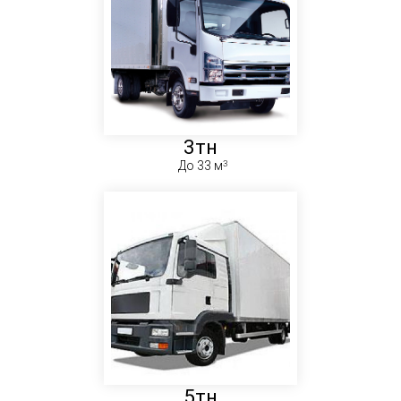
3тн
До 33 м
5тн