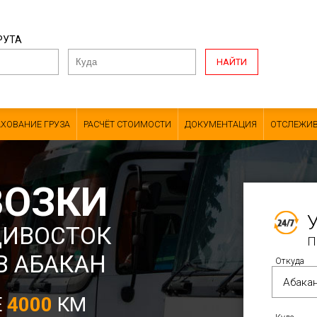
РУТА
НАЙТИ
АХОВАНИЕ ГРУЗА
РАСЧЁТ СТОИМОСТИ
ДОКУМЕНТАЦИЯ
ОТСЛЕЖИВ
ВОЗКИ
ДИВОСТОК
П
В АБАКАН
Откуда
Е
4000
КМ