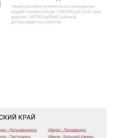
*акция распространяется на страхование
грузов стоимостью до 1 000 000 руб. Если груз
дороже 1 000 000 рублей, разница
доплачивается клиентом.
СКИЙ КРАЙ
кан - Дальнереченск
Абакан - Лесозаводск
кан - Партизанск
Абакан - Большой Камень