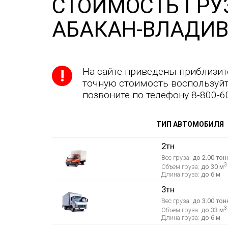
СТОИМОСТЬ ГРУ
АБАКАН-ВЛАДИВ
На сайте приведены приблизит
точную стоимость воспользуйт
позвоните по телефону 8-800-6
ТИП АВТОМОБИЛЯ
2тн
Вес груза:
до 2.00 тон
3
Объем груза:
до 30 м
Длина груза:
до 6 м
3тн
Вес груза:
до 3.00 тон
3
Объем груза:
до 33 м
Длина груза:
до 6 м