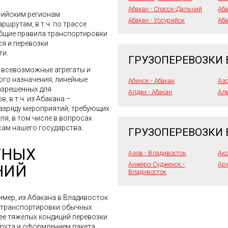
Абакан - Спасск-Дальний
Аба
сийским регионам
Абакан - Уссурийск
Аба
шрутам, в т.ч. по трассе
Общие правила транспортировки
ся и перевозки
ти.
ГРУЗОПЕРЕВОЗКИ 
я всевозможные агрегаты и
го назначения, линейные
Абинск - Абакан
Азо
азрешенных для
Алдан - Абакан
Але
, в т.ч. из Абакана –
разряду мероприятий, требующих
я, в том числе в вопросах
ам нашего государства.
ГРУЗОПЕРЕВОЗКИ 
ТНЫХ
Азов - Владивосток
Акс
Анжеро-Судженск -
Арх
НИЙ
Владивосток
имер, из Абакана в Владивосток
е транспортировки обычных
лее тяжелых кондиций перевозки
шрута и оформлением пакета