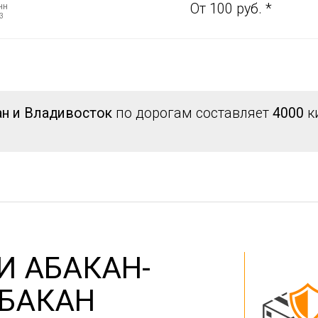
нн
От 100 руб. *
3
ан и Владивосток
по дорогам составляет
4000
к
И АБАКАН-
АБАКАН