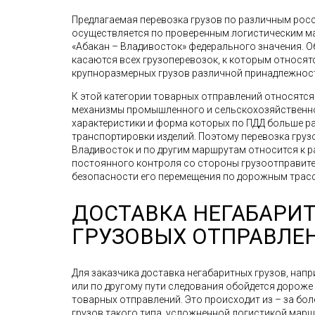
Предлагаемая перевозка грузов по различным рос
осуществляется по проверенным логистическим мар
«Абакан – Владивосток» федерального значения. 
касаются всех грузоперевозок, к которым относят
крупноразмерных грузов различной принадлежнос
К этой категории товарных отправлений относятс
механизмы промышленного и сельскохозяйственно
характеристики и форма которых по ПДД больше р
транспортировки изделий. Поэтому перевозка грузов
Владивосток и по другим маршрутам относится к 
постоянного контроля со стороны грузоотправител
безопасности его перемещения по дорожным трасс
ДОСТАВКА НЕГАБАРИ
ГРУЗОВЫХ ОТПРАВЛЕ
Для заказчика доставка негабаритных грузов, напр
или по другому пути следования обойдется дорож
товарных отправлений. Это происходит из – за бо
грузов такого типа, усложненной логистикой мар