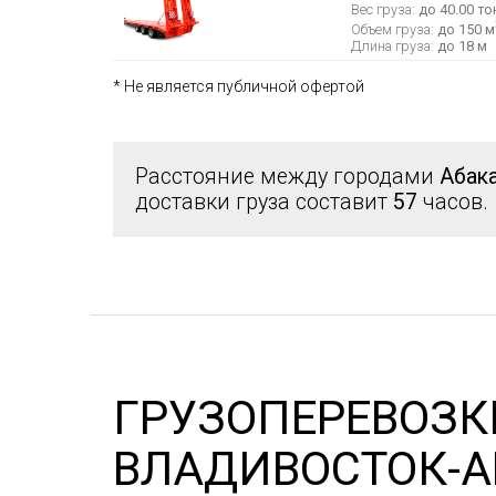
Вес груза:
до 40.00 то
Объем груза:
до 150 м
Длина груза:
до 18 м
* Не является публичной офертой
Расстояние между городами
Абак
доставки груза составит
57
часов.
ГРУЗОПЕРЕВОЗК
ВЛАДИВОСТОК-