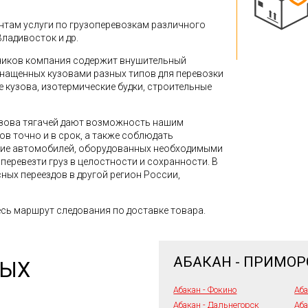
там услуги по грузоперевозкам различного
Владивосток и др.
зчиков компания содержит внушительный
снащенных кузовами разных типов для перевозки
кузова, изотермические будки, строительные
зова тягачей дают возможность нашим
в точно и в срок, а также соблюдать
ние автомобилей, оборудованных необходимыми
перевезти груз в целостности и сохранности. В
ных переездов в другой регион России,
сь маршрут следования по доставке товара.
АБАКАН - ПРИМОР
НЫХ
Абакан - Фокино
Аба
Абакан - Дальнегорск
Аба