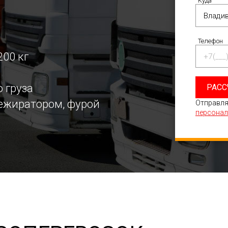
Куда
Телефон
200 кг
 груза
РАСС
режиратором, фурой
Отправля
персонал