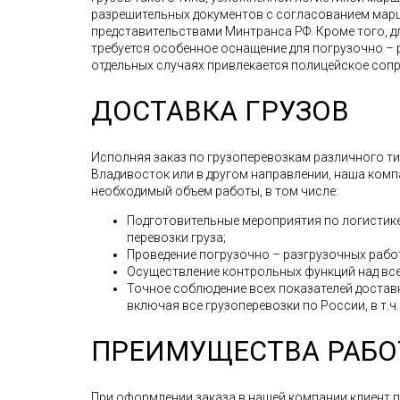
разрешительных документов с согласованием мар
представительствами Минтранса РФ. Кроме того, д
требуется особенное оснащение для погрузочно – 
отдельных случаях привлекается полицейское соп
ДОСТАВКА ГРУЗОВ
Исполняя заказ по грузоперевозкам различного типа
Владивосток или в другом направлении, наша комп
необходимый объем работы, в том числе:
Подготовительные мероприятия по логистике
перевозки груза;
Проведение погрузочно – разгрузочных рабо
Осуществление контрольных функций над все
Точное соблюдение всех показателей доставк
включая все грузоперевозки по России, в т.ч.
ПРЕИМУЩЕСТВА РАБО
При оформлении заказа в нашей компании клиент 