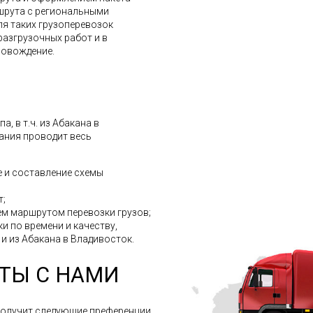
шрута с региональными
ля таких грузоперевозок
разгрузочных работ и в
ровождение.
, в т.ч. из Абакана в
ания проводит весь
 и составление схемы
т;
м маршрутом перевозки грузов;
и по времени и качеству,
 и из Абакана в Владивосток.
ТЫ С НАМИ
получит следующие преференции