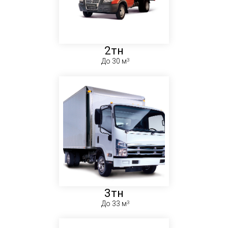
2тн
До 30 м
3тн
До 33 м