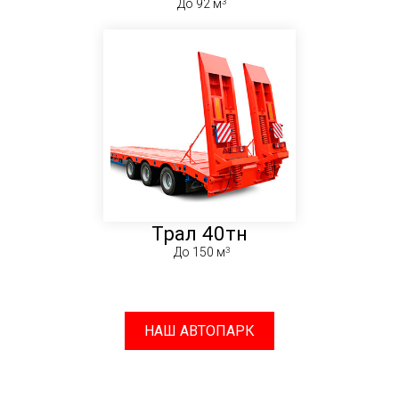
До 92 м
Трал 40тн
До 150 м
НАШ АВТОПАРК