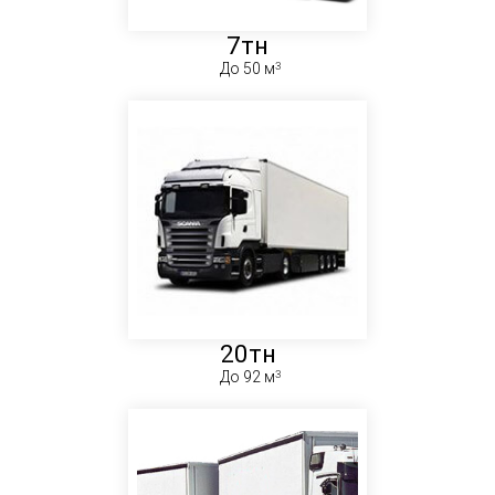
7тн
До 50 м
20тн
До 92 м