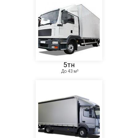
5тн
До 43 м