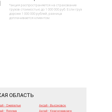
*акция распространяется на страхование
грузов стоимостью до 1 000 000 руб. Если груз
дороже 1 000 000 рублей, разница
доплачивается клиентом.
КАЯ ОБЛАСТЬ
ай - Ожерелье
Аксай - Высоковск
ай - Яхрома
Аксай - Краснозаводск