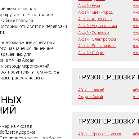
Аксай - Руза
Акс
сийским регионам
Аксай - Звенигород
Акс
шрутам, в т.ч. по трассе
Аксай - Апрелевка
Акс
. Общие правила
Аксай - Черноголовка
Акс
 которым относятся и перевозки
ти.
Аксай - Хотьково
Акс
Аксай - Электрогорск
Акс
я всевозможные агрегаты и
Аксай - Волоколамск
Акс
го назначения, линейные
Аксай - Озёры
Акс
азрешенных для
 в т.ч. из Аксая –
 к разряду мероприятий,
отправителя, в том числе в
ГРУЗОПЕРЕВОЗКИ 
жным трассам нашего
Абакан - Аксай
Аби
ТНЫХ
Алдан - Аксай
Але
НИЙ
ГРУЗОПЕРЕВОЗКИ
мер, из Аксая в
обойдется дороже
Абаза - Краснознаменск
Аба
то происходит из – за более