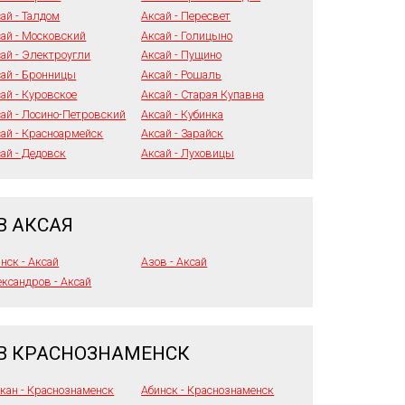
ай - Талдом
Аксай - Пересвет
ай - Московский
Аксай - Голицыно
ай - Электроугли
Аксай - Пущино
ай - Бронницы
Аксай - Рошаль
ай - Куровское
Аксай - Старая Купавна
ай - Лосино-Петровский
Аксай - Кубинка
ай - Красноармейск
Аксай - Зарайск
ай - Дедовск
Аксай - Луховицы
В АКСАЯ
нск - Аксай
Азов - Аксай
ксандров - Аксай
 В КРАСНОЗНАМЕНСК
кан - Краснознаменск
Абинск - Краснознаменск