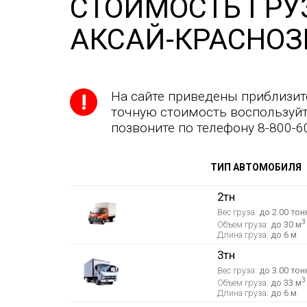
СТОИМОСТЬ ГРУ
АКСАЙ-КРАСНОЗ
На сайте приведены приблизит
точную стоимость воспользуйт
позвоните по телефону 8-800-6
ТИП АВТОМОБИЛЯ
2тн
Вес груза:
до 2.00 тон
3
Объем груза:
до 30 м
Длина груза:
до 6 м
3тн
Вес груза:
до 3.00 тон
3
Объем груза:
до 33 м
Длина груза:
до 6 м