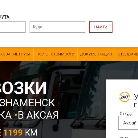
РУТА
НАЙТИ
АХОВАНИЕ ГРУЗА
РАСЧЁТ СТОИМОСТИ
ДОКУМЕНТАЦИЯ
ОТСЛЕЖИВ
ВОЗКИ
ОЗНАМЕНСК
П
СКА
•
В АКСАЯ
Откуда
Е
1199
КМ