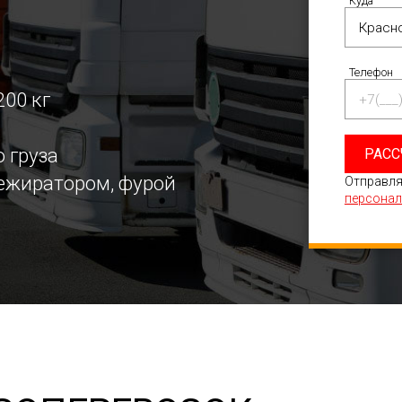
Куда
Телефон
200 кг
 груза
РАСС
режиратором, фурой
Отправля
персонал