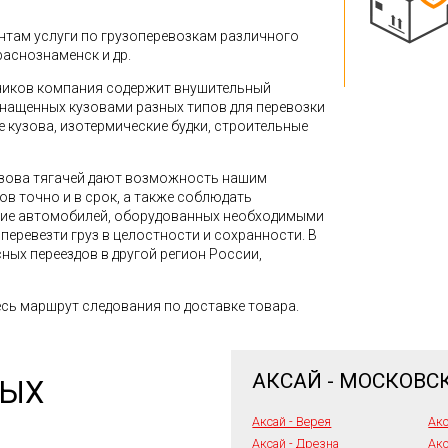
там услуги по грузоперевозкам различного
Краснознаменск и др.
зчиков компания содержит внушительный
снащенных кузовами разных типов для перевозки
кузова, изотермические будки, строительные
зова тягачей дают возможность нашим
в точно и в срок, а также соблюдать
ние автомобилей, оборудованных необходимыми
перевезти груз в целостности и сохранности. В
ных переездов в другой регион России,
сь маршрут следования по доставке товара.
АКСАЙ - МОСКОВС
НЫХ
Аксай - Верея
Акс
Аксай - Дрезна
Акс