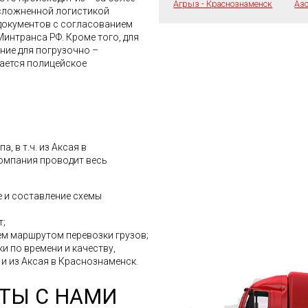
Агрыз - Краснознаменск
Азо
усложненной логистикой
документов с согласованием
интранса РФ. Кроме того, для
ние для погрузочно –
кается полицейское
, в т.ч. из Аксая в
компания проводит весь
 и составление схемы
т;
м маршрутом перевозки грузов;
и по времени и качеству,
 и из Аксая в Краснознаменск.
ТЫ С НАМИ