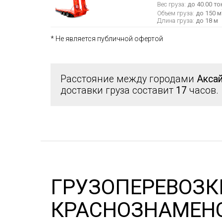
Вес груза:
до 40.00 то
Объем груза:
до 150 м
Длина груза:
до 18 м
* Не является публичной офертой
Расстояние между городами
Акса
доставки груза составит
17
часов.
ГРУЗОПЕРЕВОЗК
КРАСНОЗНАМЕН