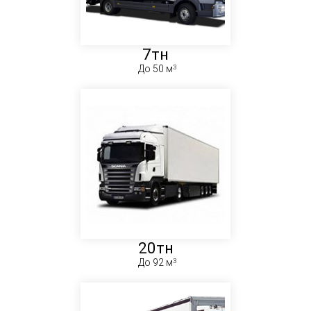
7тн
До 50 м
20тн
До 92 м