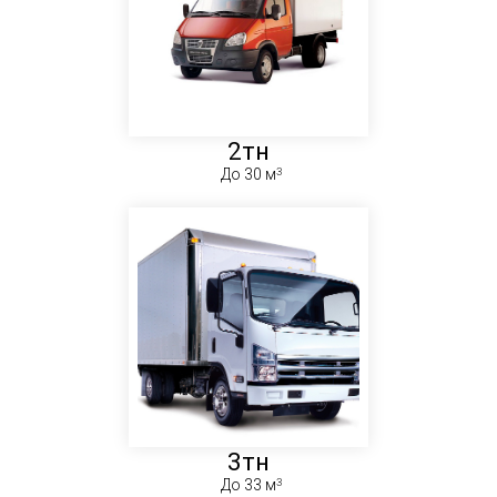
2тн
До 30 м
3тн
До 33 м