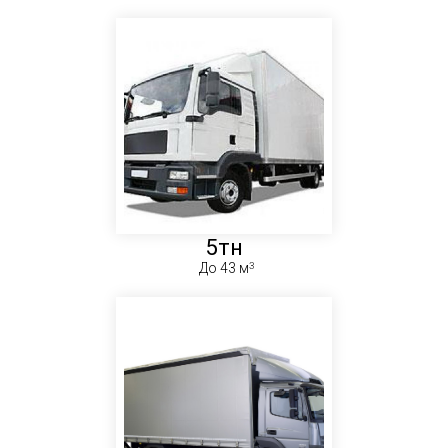
5тн
До 43 м