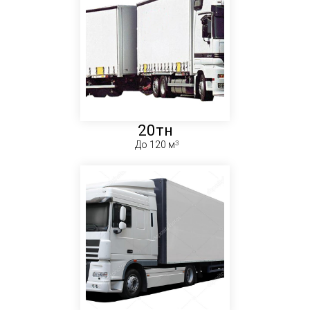
20тн
До 120 м