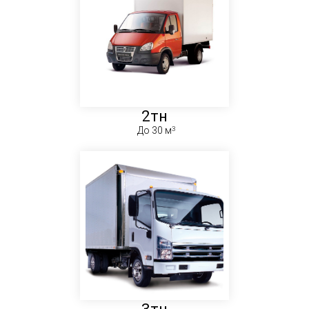
2тн
До 30 м
3тн