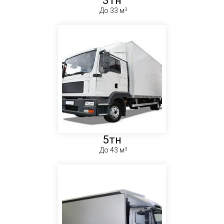
До 33 м
5тн
До 43 м