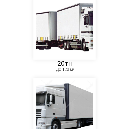
20тн
До 120 м