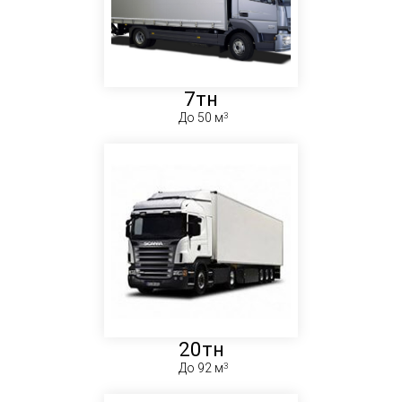
7тн
До 50 м
20тн
До 92 м