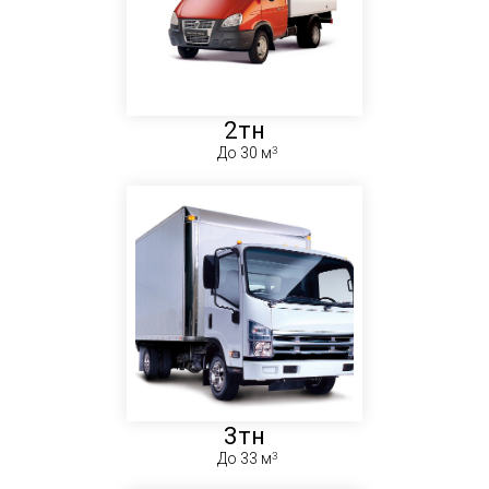
2тн
До 30 м
3тн
До 33 м