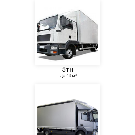
5тн
До 43 м