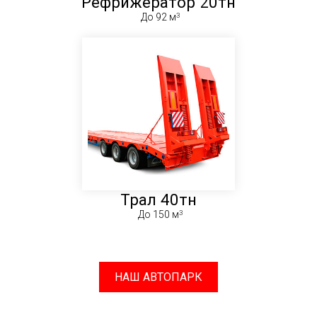
Рефрижератор 20тн
До 92 м
Трал 40тн
До 150 м
НАШ АВТОПАРК