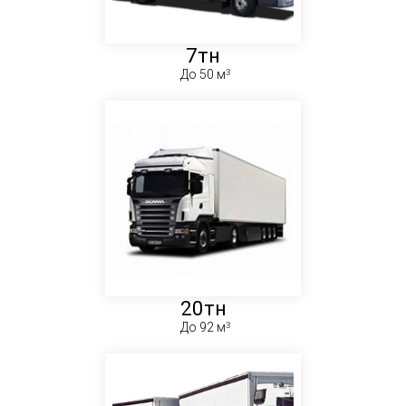
7тн
До 50 м
20тн
До 92 м