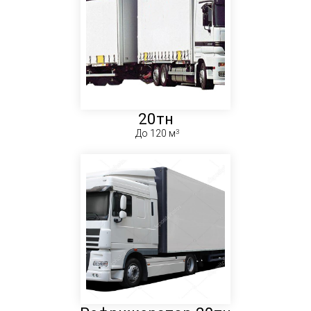
20тн
До 120 м