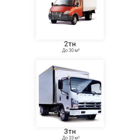
2тн
До 30 м
3тн
До 33 м