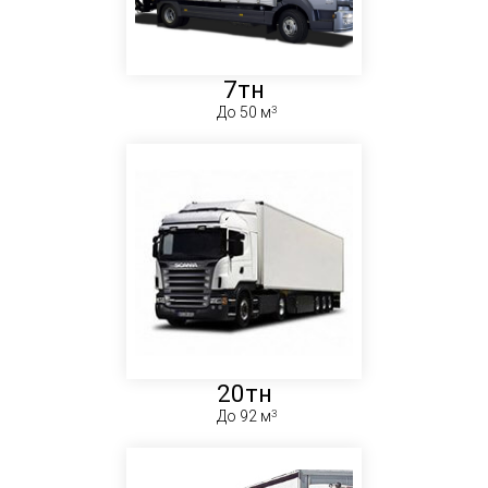
7тн
До 50 м
20тн
До 92 м