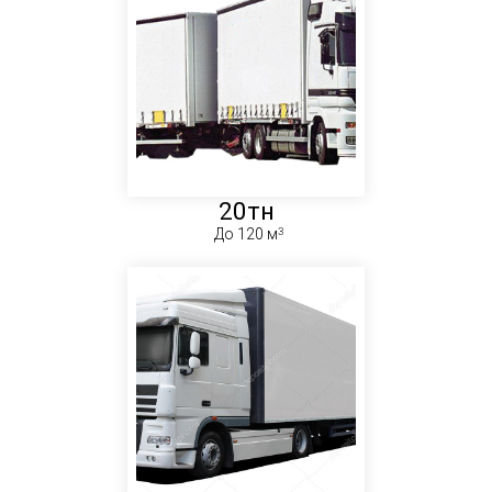
20тн
До 120 м