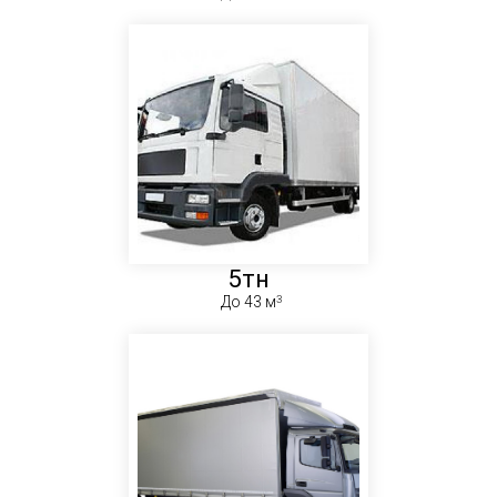
5тн
До 43 м