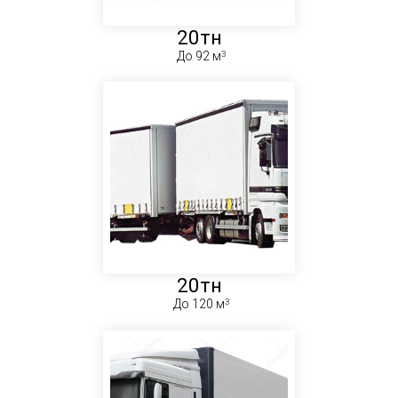
20тн
До 92 м
20тн
До 120 м