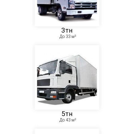
3тн
До 33 м
5тн
До 43 м