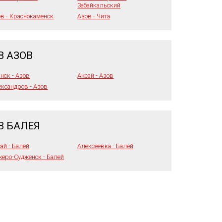
Забайкальский
в - Краснокаменск
Азов - Чита
В АЗОВ
нск - Азов
Аксай - Азов
ксандров - Азов
В БАЛЕЯ
ай - Балей
Алексеевка - Балей
еро-Судженск - Балей