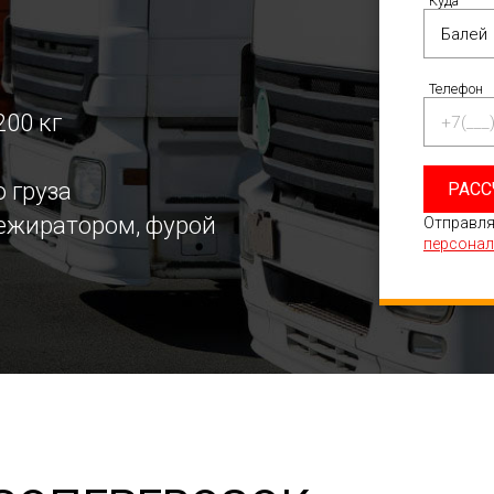
Куда
Телефон
200 кг
 груза
РАСС
режиратором, фурой
Отправля
персонал