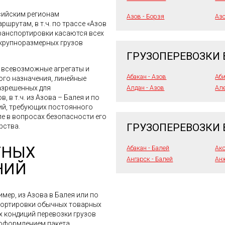
сийским регионам
Азов - Борзя
Азо
шрутам, в т.ч. по трассе «Азов
транспортировки касаются всех
 крупноразмерных грузов
ГРУЗОПЕРЕВОЗКИ 
я всевозможные агрегаты и
Абакан - Азов
Аби
го назначения, линейные
Алдан - Азов
Але
азрешенных для
 в т.ч. из Азова – Балея и по
ий, требующих постоянного
ле в вопросах безопасности его
ГРУЗОПЕРЕВОЗКИ 
рства.
ТНЫХ
Абакан - Балей
Акс
Ангарск - Балей
Анж
НИЙ
мер, из Азова в Балея или по
портировки обычных товарных
х кондиций перевозки грузов
 оформлением пакета