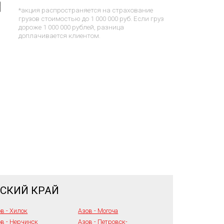
*акция распространяется на страхование
грузов стоимостью до 1 000 000 руб. Если груз
дороже 1 000 000 рублей, разница
доплачивается клиентом.
ЬСКИЙ КРАЙ
в - Хилок
Азов - Могоча
в - Нерчинск
Азов - Петровск-